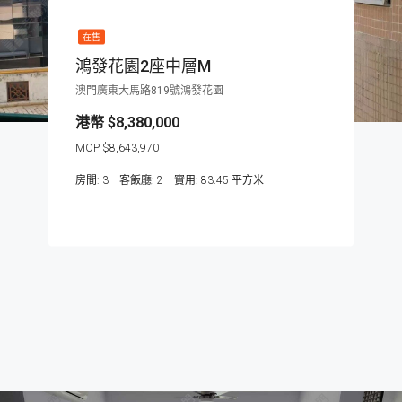
在售
鴻發花園2座中層M
澳門廣東大馬路819號鴻發花園
$8,380,000
$8,643,970
房間:
3
客飯廳:
2
83.45
平方米