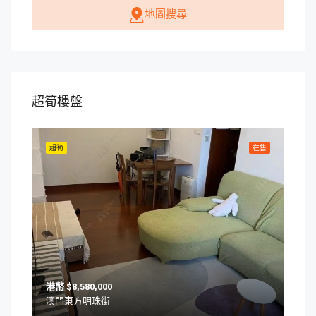
地圖搜尋
超筍樓盤
在售
超筍
在售
超筍
$8,580,000
澳門東方明珠街
澳