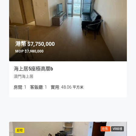
$7,750,000
$7,980,000
海上居5座極高層b
澳門海上居
房間:
1
客飯廳:
1
48.06
平方米
在售
VR睇樓
超筍