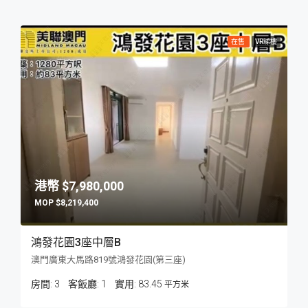
在售
VR睇樓
$7,980,000
$8,219,400
鴻發花園3座中層B
澳門廣東大馬路819號鴻發花園(第三座)
房間:
3
客飯廳:
1
83.45
平方米