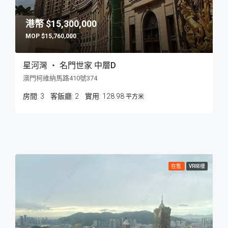
$15,300,000
$15,760,000
星河灣 ‧ 名門世家 中層D
澳門柯維納馬路410號374
房間:
3
客飯廳:
2
128.98
平方米
在售
VR睇樓