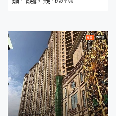
房間:
4
客飯廳:
2
143.63
平方米
在售
VR睇樓