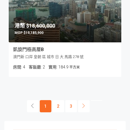
$18,600,000
$19,185,900
凱旋門極高層B
澳門新 口岸 皇朝 區 城市 日 大 馬路 278 號
房間:
4
客飯廳:
2
184.9
平方米
1
2
3