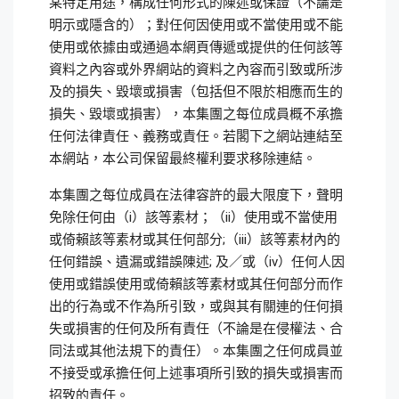
某特定用途，構成任何形式的陳述或保證（不論是
明示或隱含的）；對任何因使用或不當使用或不能
使用或依據由或通過本網頁傳遞或提供的任何該等
資料之內容或外界網站的資料之內容而引致或所涉
及的損失、毀壞或損害（包括但不限於相應而生的
損失、毀壞或損害），本集團之每位成員概不承擔
任何法律責任、義務或責任。若閣下之網站連結至
本網站，本公司保留最終權利要求移除連結。
本集團之每位成員在法律容許的最大限度下，聲明
免除任何由（i）該等素材；（ii）使用或不當使用
或倚賴該等素材或其任何部分;（iii）該等素材內的
任何錯誤、遺漏或錯誤陳述; 及／或（iv）任何人因
使用或錯誤使用或倚賴該等素材或其任何部分而作
出的行為或不作為所引致，或與其有關連的任何損
失或損害的任何及所有責任（不論是在侵權法、合
同法或其他法規下的責任）。本集團之任何成員並
不接受或承擔任何上述事項所引致的損失或損害而
招致的責任。