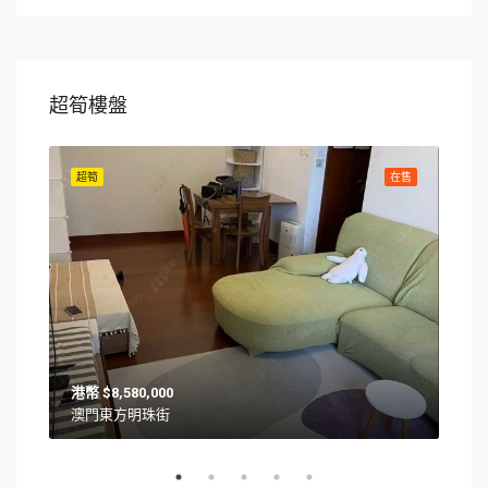
超筍樓盤
在售
超筍
在售
超筍
$8,580,000
澳門東方明珠街
澳