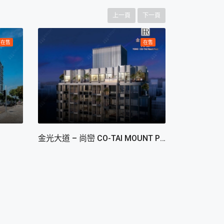
上一頁
下一頁
在售
在售
金光大道 – 尚巒 CO-TAI MOUNT PEAK
海上