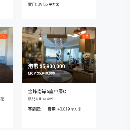
39.86
平方米
在售
在售
$5,800,000
$5,940,000
金峰南岸5座中層C
澳門孫逸仙博士大馬路668號泉鴻花園(碧苑)
澳門4HH4+4V9
客飯廳:
1
43.019
平方米