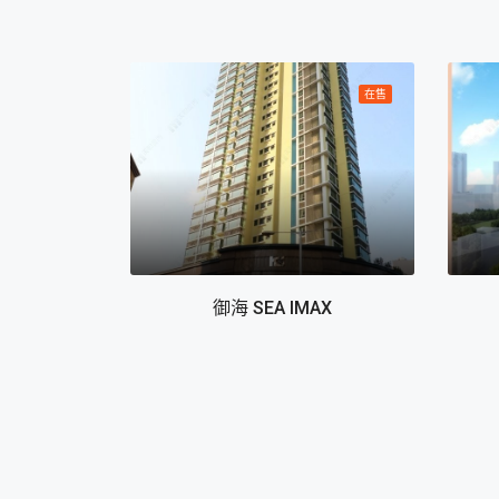
在售
在售
御海 SEA IMAX
and