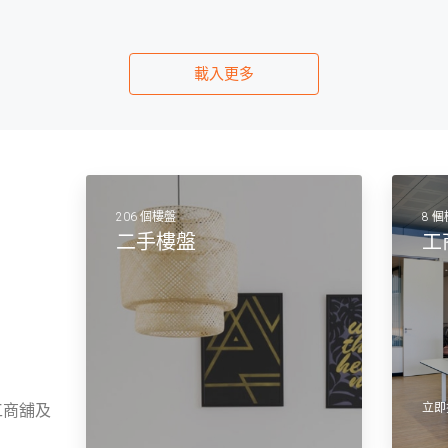
載入更多
206 個樓盤
8 
二手樓盤
工
工商舖及
立即