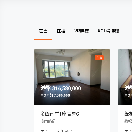
在售
在租
VR睇樓
KOL帶睇樓
在售
$16,580,000
$17,080,000
金峰南岸1座高層C
綠
澳門路環
綠楊
房間:
5
客飯廳:
1
房間