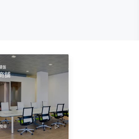
個樓盤
商舖
搜尋