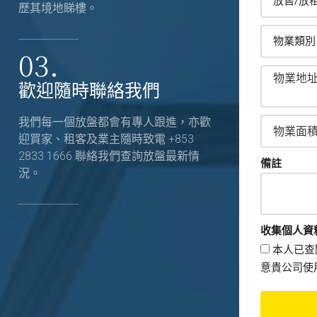
歷其境地睇樓。
03.
歡迎隨時聯絡我們
我們每一個放盤都會有專人跟進，亦歡
迎買家、租客及業主隨時致電 +853
2833 1666 聯絡我們查詢放盤最新情
備註
況。
收集個人資
本人已查
意貴公司使