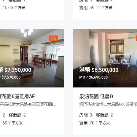
40.65
59.11
平方米
平方米
在售
$7,350,000
$6,500,000
$7,570,000
$6,690,000
寶花園6座低層AF
泉鴻花園 低層O
澳門基馬拉斯大馬路46號華寶花園(第六座)
:
2
客飯廳:
2
房間:
3
客飯廳:
2
69.7
70.1
平方米
平方米