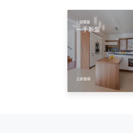
7 個樓盤
一手新盤
立即搜尋