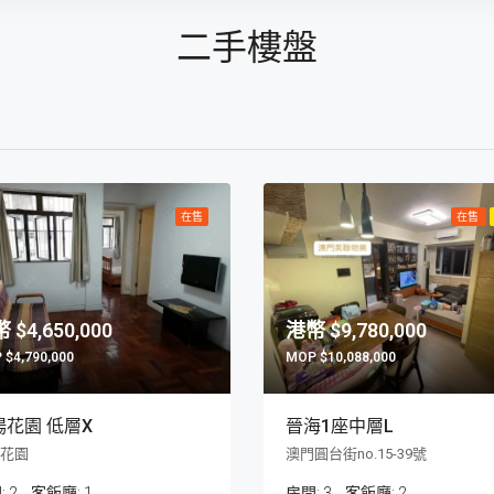
二手樓盤
在售
在售
$4,650,000
$9,780,000
$4,790,000
$10,088,000
楊花園 低層X
晉海1座中層L
花園
澳門圓台街no.15-39號
:
2
客飯廳:
1
房間:
3
客飯廳:
2