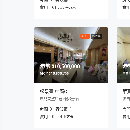
161.603
平方米
在售
減價盤
$10,500,000
$10,830,750
松景臺 中層C
華
澳門東望洋巷1號松景台
房間:
3
客飯廳:
1
房間
100.64
平方米