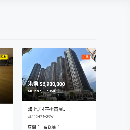
獨家
在售
$6,900,000
$7,117,350
海上居4座極高層J
澳門6H74+29W
房間:
1
客飯廳:
1