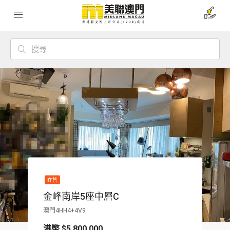
在售
金峰南岸5座中層C
澳門4HH4+4V9
$5,800,000