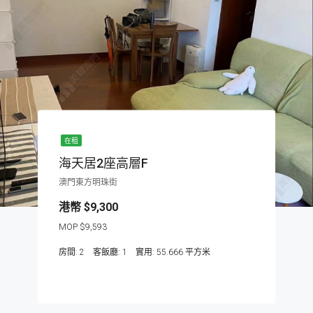
在租
海天居2座高層F
澳門東方明珠街
$9,300
$9,593
房間:
2
客飯廳:
1
55.666
平方米