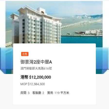
在售
御景灣2座中層A
澳門勞動節大馬路616號
$12,200,000
$12,584,300
房間:
3
客飯廳:
2
119
平方米