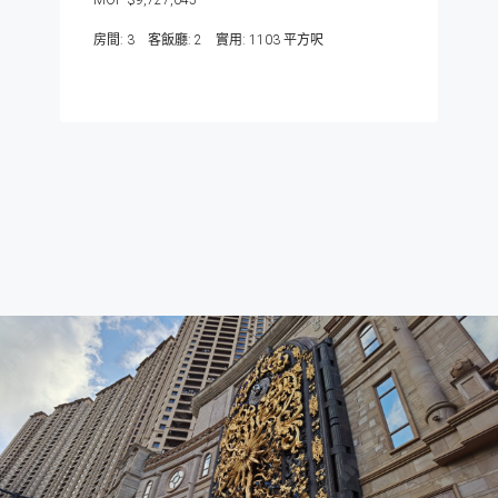
$9,727,045
房間:
3
客飯廳:
2
1103
平方呎