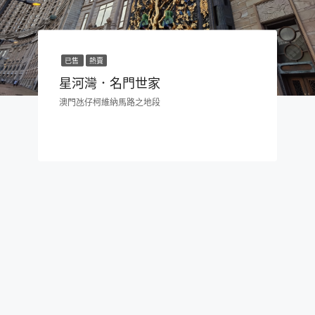
已售
熱賣
星河灣．名門世家
澳門氹仔柯維納馬路之地段