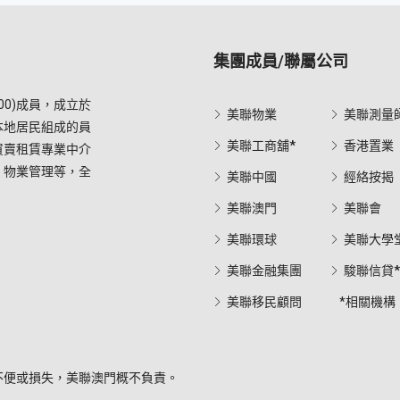
集團成員/聯屬公司
0)成員，成立於
美聯物業
美聯測量
本地居民組成的員
美聯工商舖*
香港置業
買賣租賃專業中介
，物業管理等，全
美聯中國
經絡按揭
美聯澳門
美聯會
美聯環球
美聯大學
美聯金融集團
駿聯信貸
美聯移民顧問
*相關機構
不便或損失，美聯澳門概不負責。