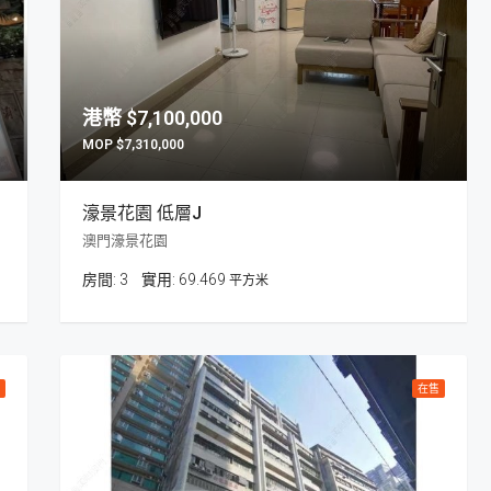
$7,100,000
$7,310,000
濠景花園 低層J
澳門濠景花園
房間:
3
69.469
平方米
在售