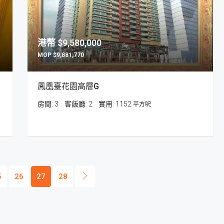
$9,580,000
$9,881,770
鳳凰臺花園高層G
房間:
3
客飯廳:
2
1152
平方呎
5
26
27
28