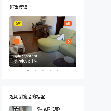
超筍樓盤
在售
超筍
在售
超筍
$8,580,000
$10,570,000
澳門東方明珠街
澳門海上居
近期瀏覽過的樓盤
綠楊花園 低層X