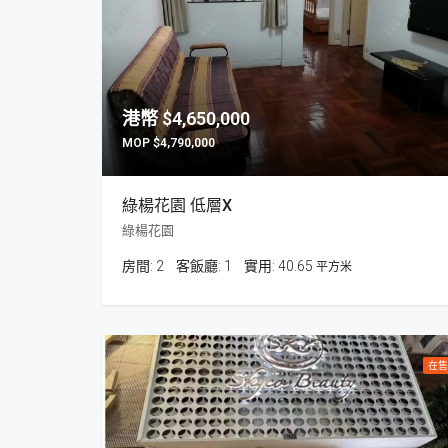
$4,650,000
$4,790,000
綠楊花園 低層X
綠楊花園
房間:
2
客飯廳:
1
40.65
平方米
在售