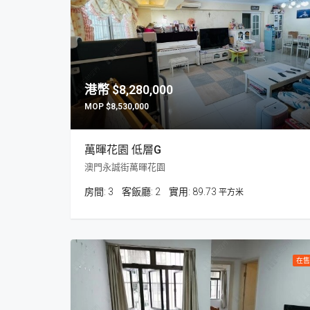
$8,280,000
$8,530,000
萬暉花園 低層G
澳門永誠街萬暉花園
房間:
3
客飯廳:
2
89.73
平方米
在售