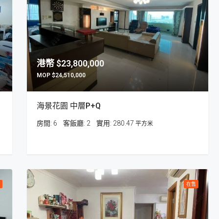
超筍
$23,800,000
$24,510,000
海景花園 中層P+Q
$9,600,000
澳門波爾圖街321號357 號
房間:
6
客飯廳:
2
280.47
平方米
在售