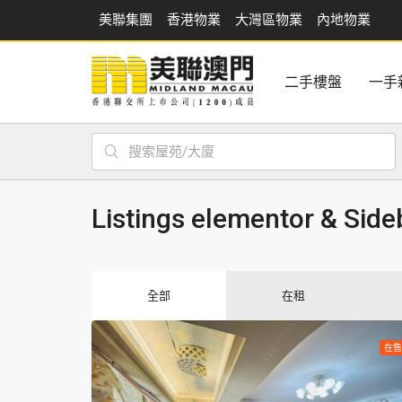
美聯集團
香港物業
大灣區物業
內地物業
二手樓盤
一手
Listings elementor & Side
全部
在租
在售