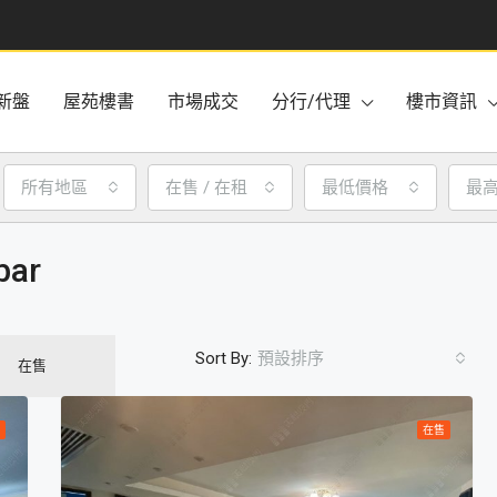
新盤
屋苑樓書
市場成交
分行/代理
樓市資訊
所有地區
在售 / 在租
最低價格
最
bar
Sort By:
預設排序
在售
在售