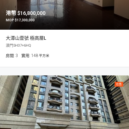
$16,800,000
$17,300,000
大潭山壹號 極高層L
澳門5H37+6HQ
房間:
3
148
平方米
在售