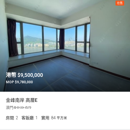
在售
$9,500,000
$9,780,000
金峰南岸 高層E
澳門4HH4+4V9
房間:
2
客飯廳:
1
84
平方米