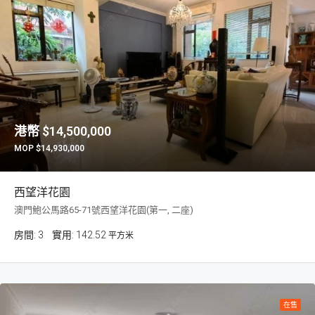
$14,500,000
$14,930,000
西望洋花園
澳門鮑公馬路65-71號西望洋花園(第一, 二座)
房間:
3
142.52
平方米
在售