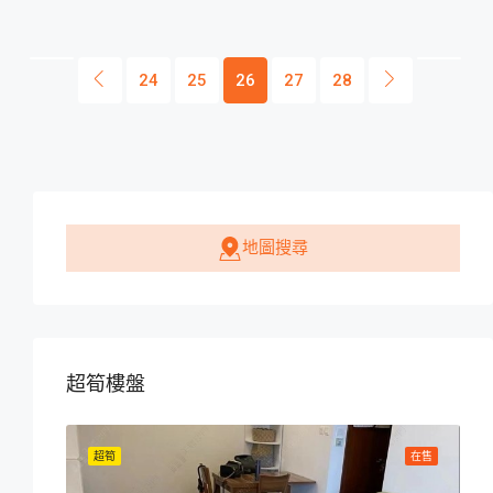
24
25
26
27
28
地圖搜尋
超筍樓盤
在售
超筍
在售