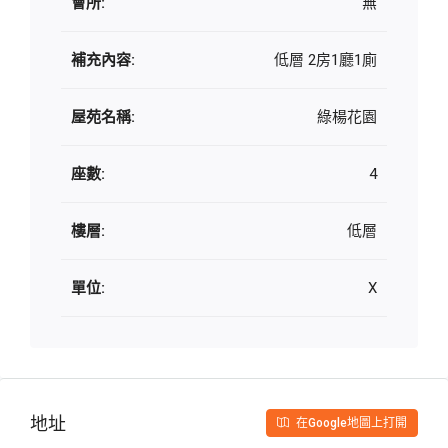
會所:
無
補充內容:
低層 2房1廳1廁
屋苑名稱:
綠楊花園
座數:
4
樓層:
低層
單位:
X
地址
在Google地圖上打開