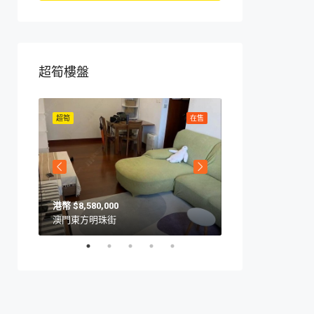
超筍樓盤
在售
超筍
在售
超筍
$8,580,000
$10,570,000
澳門東方明珠街
澳門海上居