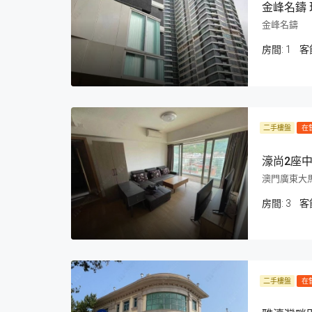
金峰名鑄 
金峰名鑄
房間:
1
客
二手樓盤
在
濠尚2座中
澳門廣東大馬路N
房間:
3
客
二手樓盤
在