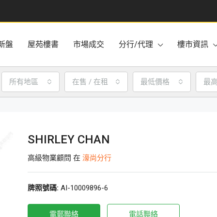
新盤
屋苑樓書
市場成交
分行/代理
樓市資訊
所有地區
在售 / 在租
最低價格
最
SHIRLEY CHAN
高級物業顧問 在
濠尚分行
牌照號碼:
AI-10009896-6
電郵聯絡
電話聯絡