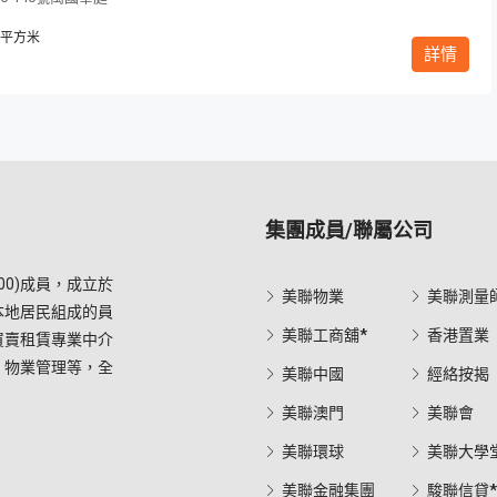
平方米
詳情
集團成員/聯屬公司
0)成員，成立於
美聯物業
美聯測量
本地居民組成的員
美聯工商舖*
香港置業
買賣租賃專業中介
，物業管理等，全
美聯中國
經絡按揭
美聯澳門
美聯會
美聯環球
美聯大學
美聯金融集團
駿聯信貸