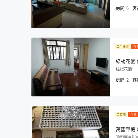
房間:
6
客
二手樓盤
在
綠楊花園 
綠楊花園
房間:
2
客
工商舖
在售
萬國華庭 
澳門南京街9