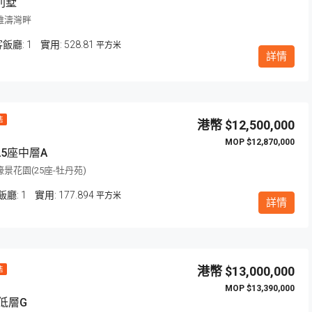
別墅
雅濤灣畔
客飯廳:
1
528.81
平方米
詳情
超筍
售
$12,500,000
$12,870,000
5座中層A
景花園(25座-牡丹苑)
飯廳:
1
177.894
平方米
詳情
$9,600,000
澳門波爾圖街321號357 號
$13,000,000
售
$13,390,000
低層G