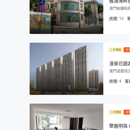
雅濤灣畔
澳門船鋪街
房間:
10
二手樓盤
在
濠景花園2
澳門成都街濠
房間:
4
客
二手樓盤
在
聚龍明珠 