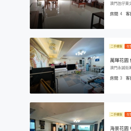
澳門氹仔東
房間:
4
客
二手樓盤
在
萬暉花園 
澳門永誠街
房間:
3
客
二手樓盤
在
海景花園 