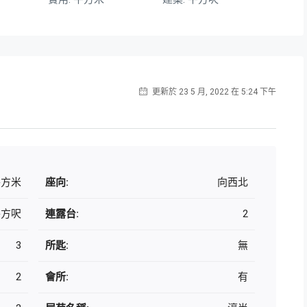
更新於 23 5 月, 2022 在 5:24 下午
 平方米
座向:
向西北
 平方呎
連露台:
2
3
所匙:
無
2
會所:
有