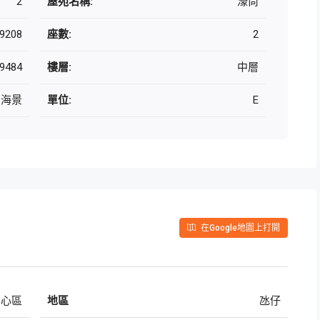
2
屋苑名稱:
濠尚
9208
座數:
2
9484
樓層:
中層
景海景
單位:
E
在Google地圖上打開
中心區
地區
氹仔