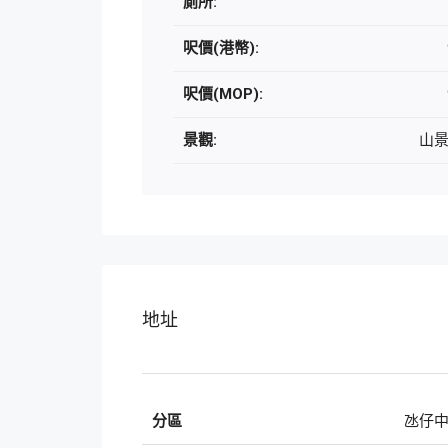
廁所:
呎價(港幣):
呎價(MOP):
景觀:
山
地址
分區
氹仔