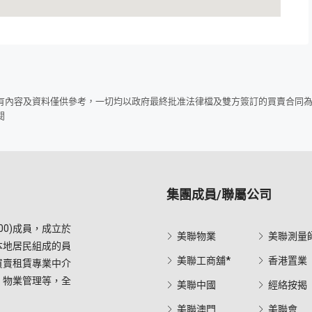
所有內容及資料僅供參考，一切均以政府最終批准法律檔及雙方簽訂的買賣合同
閱
集團成員/聯屬公司
0)成員，成立於
美聯物業
美聯測量
本地居民組成的員
美聯工商舖*
香港置業
買賣租賃專業中介
，物業管理等，全
美聯中國
經絡按揭
美聯澳門
美聯會