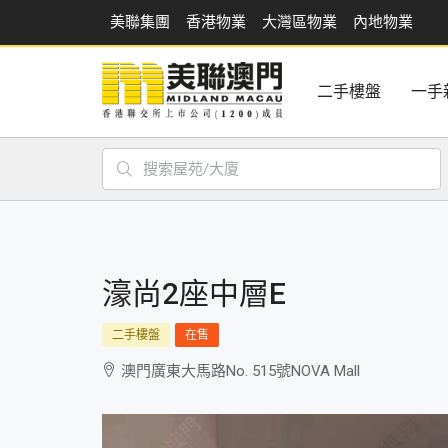
美聯集團
香港物業
大灣區物業
內地物業
二手樓盤
一手
濠尚2座中層E
二手樓盤
在售
澳門廣東大馬路No. 515號NOVA Mall