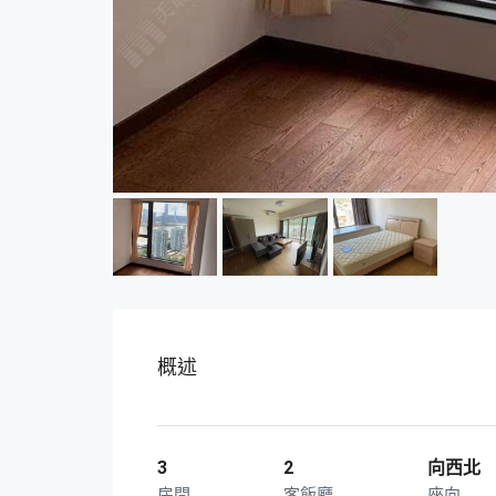
概述
3
2
向西北
房間
客飯廳
座向