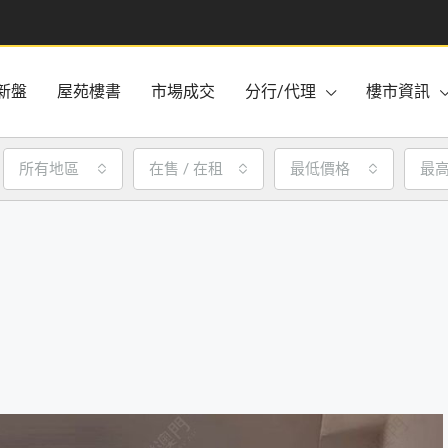
新盤
屋苑樓書
市場成交
分行/代理
樓市資訊
所有地區
在售 / 在租
最低價格
最