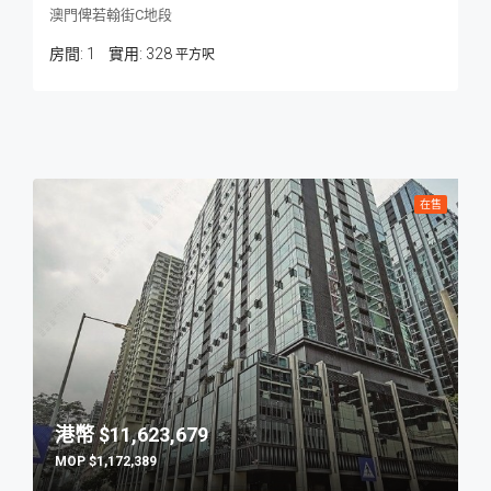
澳門俾若翰街C地段
房間:
1
328
平方呎
在售
$11,623,679
$1,172,389