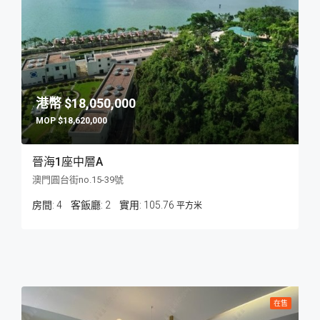
$18,050,000
$18,620,000
晉海1座中層A
澳門圓台街no.15-39號
房間:
4
客飯廳:
2
105.76
平方米
在售