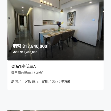
$17,840,000
$18,400,000
晉海1座低層A
澳門圓台街no.15-39號
房間:
4
客飯廳:
2
105.76
平方米