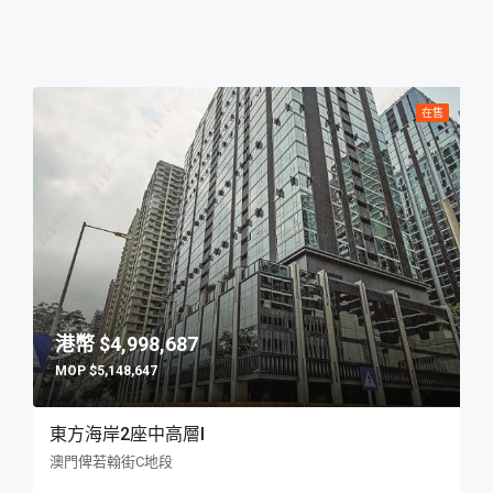
在售
$4,998,687
$5,148,647
東方海岸2座中高層I
澳門俾若翰街C地段