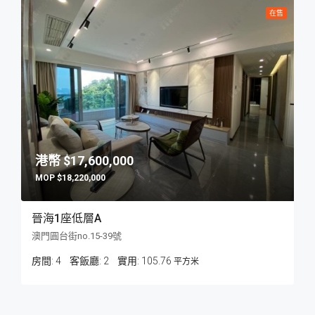
在售
$17,600,000
$18,220,000
晉海1座低層A
澳門圓台街no.15-39號
房間:
4
客飯廳:
2
105.76
平方米