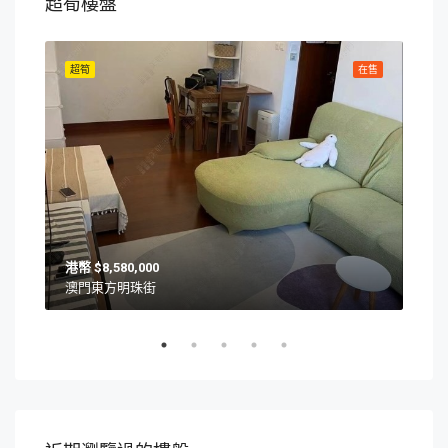
超筍樓盤
在售
超筍
在售
超筍
$8,580,000
澳門東方明珠街
澳