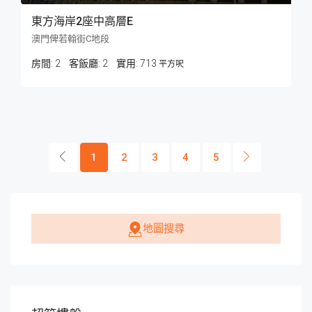
東方海岸2座中高層E
澳門俾若翰街C地段
房間:
2
客飯廳:
2
713
平方呎
1
2
3
4
5
地圖搜尋