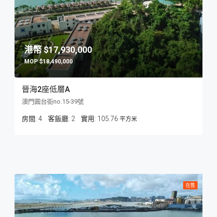
$17,930,000
$18,490,000
晉海2座低層A
澳門圓台街no.15-39號
房間:
4
客飯廳:
2
105.76
平方米
在售