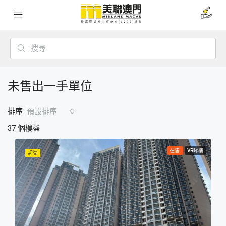
未售出一手單位
排序:
預設排序
37 個樓盤
在售
VR睇樓
超筍