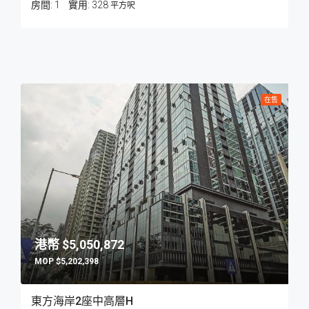
房間:
1
328
平方呎
在售
$5,050,872
$5,202,398
東方海岸2座中高層H