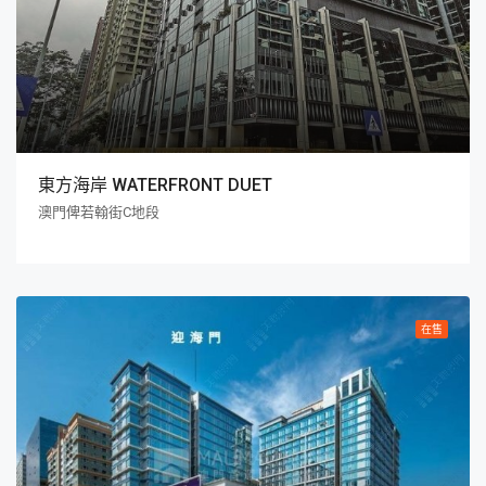
東方海岸 WATERFRONT DUET
澳門俾若翰街C地段
在售