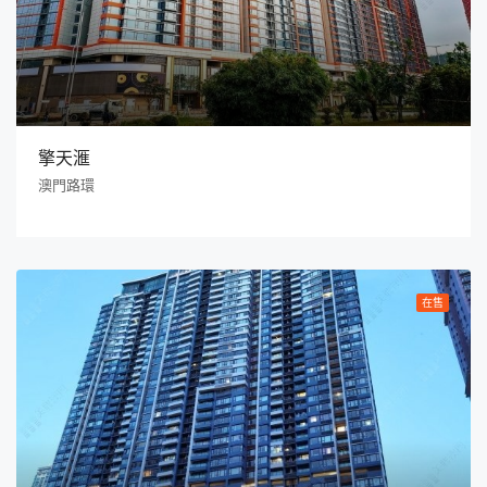
擎天滙
澳門路環
在售