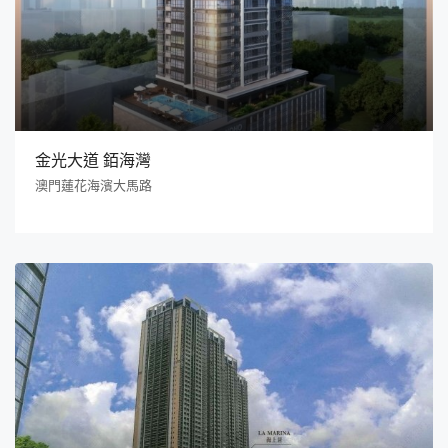
金光大道 銆海灣
澳門蓮花海濱大馬路