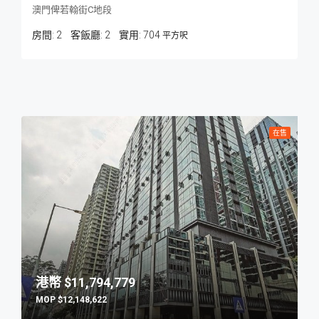
澳門俾若翰街C地段
房間:
2
客飯廳:
2
704
平方呎
在售
$11,794,779
$12,148,622