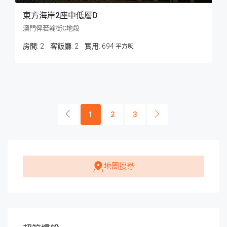
東方海岸2座中低層D
澳門俾若翰街C地段
房間:
2
客飯廳:
2
694
平方呎
1
2
3
地圖搜尋