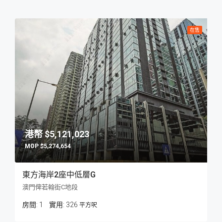
在售
$5,121,023
$5,274,654
東方海岸2座中低層G
澳門俾若翰街C地段
房間:
1
326
平方呎