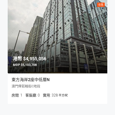
在售
$4,955,056
$5,103,708
東方海岸2座中低層N
澳門俾若翰街C地段
房間:
1
客飯廳:
0
328
平方呎