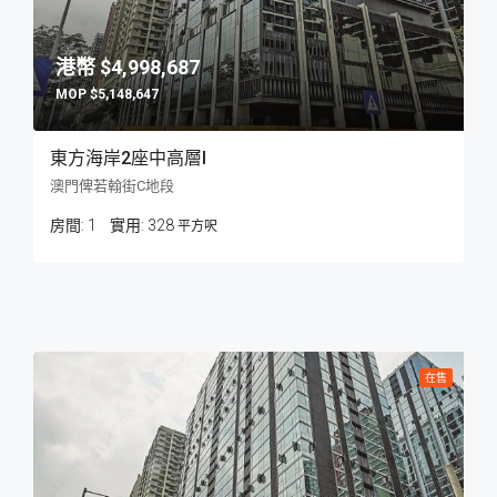
$4,998,687
$5,148,647
東方海岸2座中高層I
澳門俾若翰街C地段
房間:
1
328
平方呎
在售