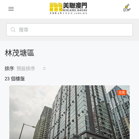
林茂塘區
排序:
預設排序
23 個樓盤
在售