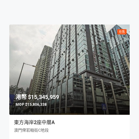
在售
$15,345,959
$15,806,338
東方海岸2座中層A
澳門俾若翰街C地段