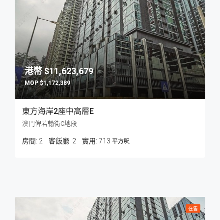
$11,623,679
$1,172,389
東方海岸2座中高層E
澳門俾若翰街C地段
房間:
2
客飯廳:
2
713
平方呎
在售