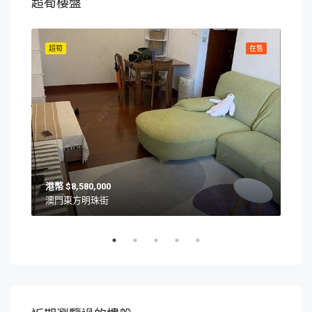
超筍樓盤
在售
超筍
在售
超筍
$8,580,000
澳門東方明珠街
澳