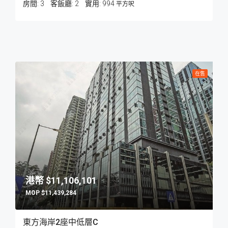
房間:
3
客飯廳:
2
994
平方呎
在售
$11,106,101
$11,439,284
東方海岸2座中低層C