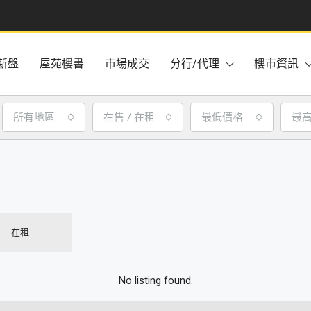
新盤
屋苑樓書
市場成交
分行/代理
樓市資訊
所有地區
在售 / 在租
最低價格
最
在租
No listing found.