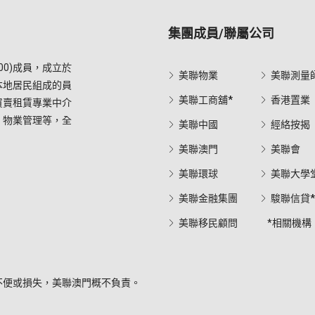
集團成員/聯屬公司
0)成員，成立於
美聯物業
美聯測量
本地居民組成的員
美聯工商舖*
香港置業
買賣租賃專業中介
，物業管理等，全
美聯中國
經絡按揭
美聯澳門
美聯會
美聯環球
美聯大學
美聯金融集團
駿聯信貸
美聯移民顧問
*相關機構
不便或損失，美聯澳門概不負責。