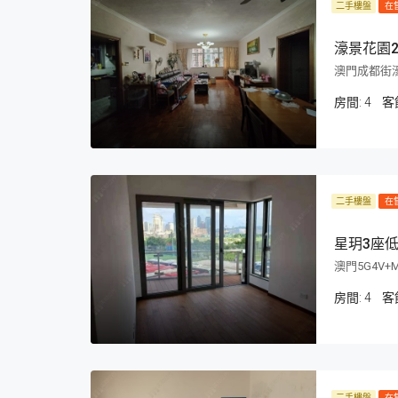
二手樓盤
在
濠景花園2
澳門成都街濠
房間:
4
客
二手樓盤
在
星玥3座低
澳門5G4V+
房間:
4
客
二手樓盤
在