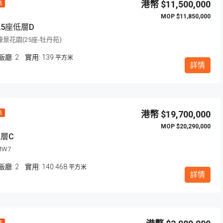
$11,500,000
售
$11,850,000
5座低層D
景花園(25座-牡丹苑)
飯廳:
2
139
平方米
詳情
超筍
$19,700,000
售
$20,290,000
層C
MW7
飯廳:
2
140.468
平方米
$9,600,000
詳情
澳門波爾圖街321號357 號
售