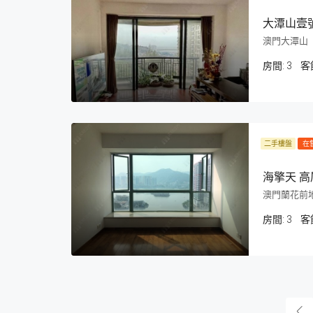
大潭山壹號
澳門大潭山
房間:
3
客
二手樓盤
在
海擎天 高
澳門蘭花前
房間:
3
客