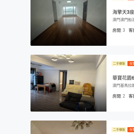
海擎天3
澳門澳門船
房間:
3
客
二手樓盤
在
華寶花園6
澳門基馬拉斯
房間:
2
客
二手樓盤
在