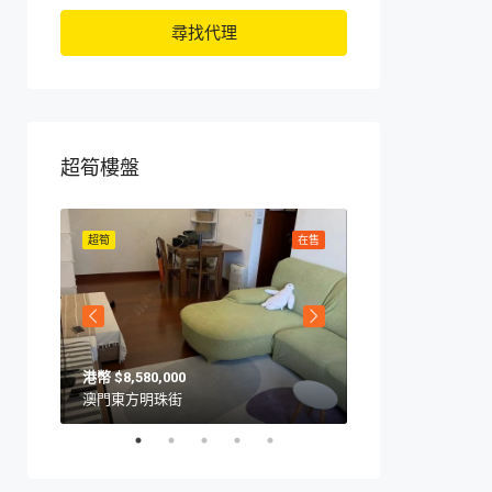
尋找代理
超筍樓盤
在售
超筍
在售
超筍
$8,580,000
$10,570,000
澳門東方明珠街
澳門海上居