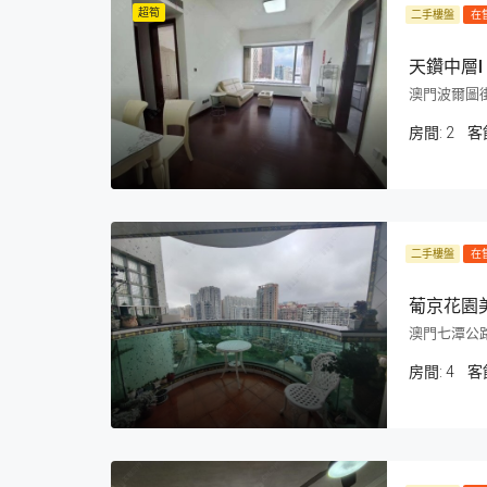
超筍
二手樓盤
在
天鑽中層I
澳門波爾圖街3
房間:
2
客
二手樓盤
在
葡京花園
澳門七潭公路
房間:
4
客