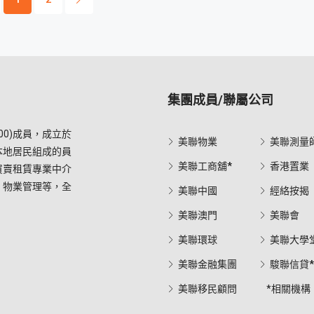
集團成員/聯屬公司
0)成員，成立於
美聯物業
美聯測量
本地居民組成的員
美聯工商舖*
香港置業
買賣租賃專業中介
，物業管理等，全
美聯中國
經絡按揭
美聯澳門
美聯會
美聯環球
美聯大學
美聯金融集團
駿聯信貸
美聯移民顧問
*相關機構