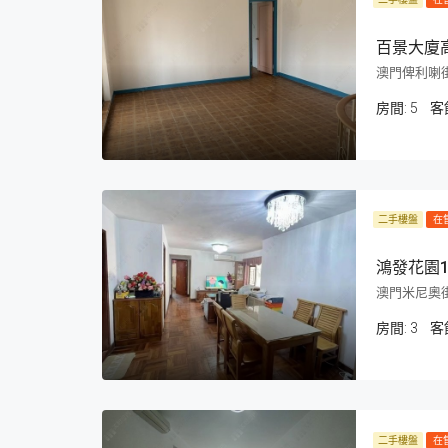
百景大廈
澳門俾利喇
房間:
5
客
二手樓盤
在
鴻發花園
澳門米尼奧街
房間:
3
客
二手樓盤
在