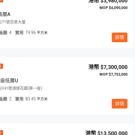
$3,980,000
$4,090,000
高層A
街71號百景大廈
飯廳:
4
79.96
平方米
詳情
$7,300,000
售
$7,752,000
1座低層U
341號鴻發花園(第一座)
飯廳:
2
83.45
平方米
詳情
$13,500,000
售