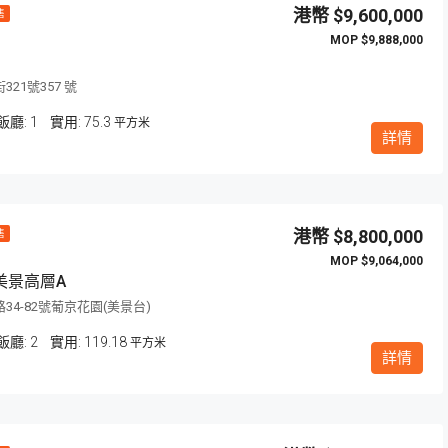
$9,600,000
售
$9,888,000
21號357 號
飯廳:
1
75.3
平方米
詳情
$8,800,000
售
$9,064,000
美景高層A
34-82號葡京花園(美景台)
飯廳:
2
119.18
平方米
詳情