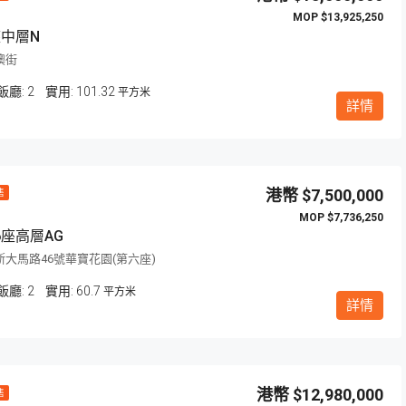
$13,925,250
座中層N
澳街
飯廳:
2
101.32
平方米
詳情
$7,500,000
售
$7,736,250
座高層AG
大馬路46號華寶花園(第六座)
飯廳:
2
60.7
平方米
詳情
$12,980,000
售