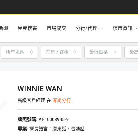
新盤
屋苑樓書
市場成交
分行/代理
樓市資訊
所有地區
在售 / 在租
最低價格
最
WINNIE WAN
高級客戶經理 在
濠尚分行
牌照號碼:
AI-10008945-9
專業:
擅長語言：廣東話，普通話