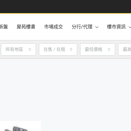
新盤
屋苑樓書
市場成交
分行/代理
樓市資訊
所有地區
在售 / 在租
最低價格
最