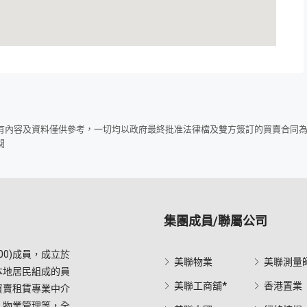
所有內容及資料僅供參考，一切均以政府最終批准法律檔及雙方簽訂的買賣合同
閱
集團成員/聯屬公司
0)成員，成立於
美聯物業
美聯測量
本地居民組成的員
美聯工商舖*
香港置業
買賣租賃專業中介
，物業管理等，全