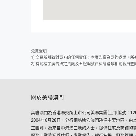
免責聲明
1) 交易所引致對買方的任何責任：本廣告僅為要約邀請，
2) 有關樓宇廣告法定資訊及五證編號資料請聯繫相關職員查
關於美聯澳門
美聯澳門為香港聯交所上市公司美聯集團(上市編號：120
2004年6月28日，分行網絡遍佈澳門氹仔主要地區，由
工團隊，為來自中港澳三地的人士，提供住宅及商舖的
服務。業務涵蓋估價，專業報告，銀行按揭，租務管理