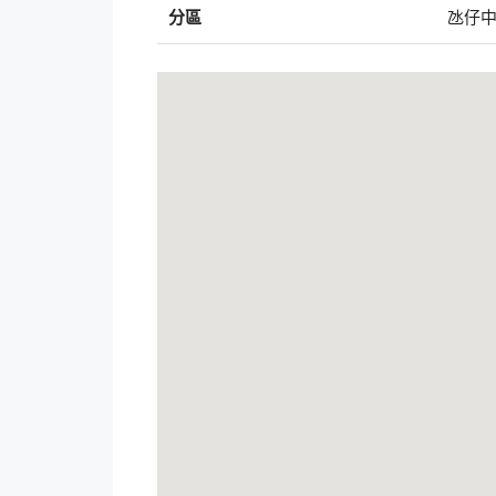
分區
氹仔