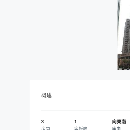
概述
3
1
向東南
房間
客飯廳
座向