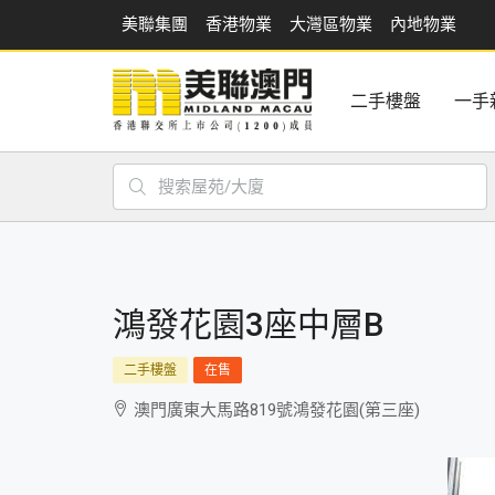
美聯集團
香港物業
大灣區物業
內地物業
二手樓盤
一手
鴻發花園3座中層B
二手樓盤
在售
澳門廣東大馬路819號鴻發花園(第三座)