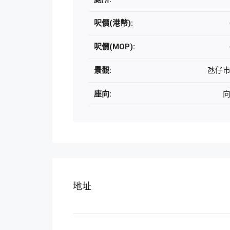
呎價(港幣):
呎價(MOP):
景觀:
氹仔
座向:
地址