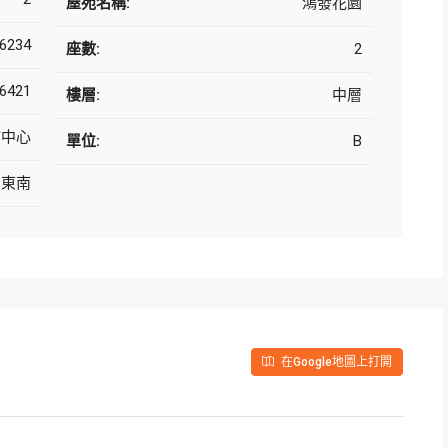
屋苑名稱:
鴻發花園
6234
座數:
2
6421
樓層:
中層
市中心
單位:
B
向東南
在Google地圖上打開