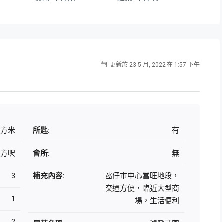
更新於 23 5 月, 2022 在 1:57 下午
 平方米
所匙:
有
 平方呎
會所:
無
3
補充內容:
氹仔市中心當旺地段，
交通方便，臨近大型商
1
場，生活便利
2