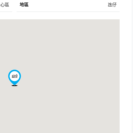
中心區
地區
氹仔