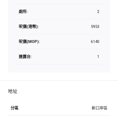
廁所:
2
呎價(港幣):
5953
呎價(MOP):
6140
連露台:
1
地址
分區
新口岸區