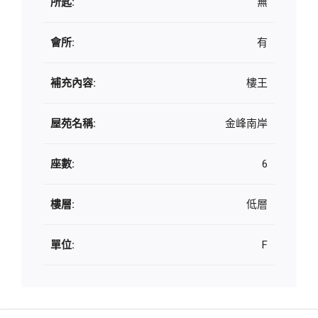
所匙:
無
會所:
有
補充內容:
樓王
屋苑名稱:
金峰南岸
座數:
6
樓層:
低層
單位:
F