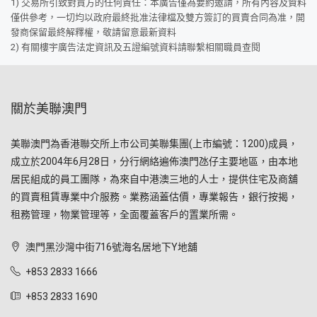
1) 交易所引致對買方的任何責任：本廣告僅為要約邀請，所有內容及資料
僅供參考，一切均以政府最終批准法律檔及雙方簽訂的買賣合同為准，開
發商保留最終解釋權，敬請留意最新資料
2) 有關樓宇廣告法定資訊及五證編號資料請聯繫相關職員查閱
關於美聯澳門
美聯澳門為香港聯交所上市公司美聯集團(上市編號：1200)成員，
成立於2004年6月28日，分行網絡遍佈澳門氹仔主要地區，由本地
居民組成的員工團隊，為來自中港澳三地的人士，提供住宅及商舖
的買賣租賃專業中介服務。業務涵蓋估價，專業報告，銀行按揭，
租務管理，物業管理等，全面覆蓋客戶的置業所需。
澳門黑沙灣中街716號海名居地下Y地舖
+853 2833 1666
+853 2833 1690