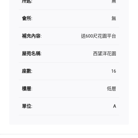
所匙:
無
會所:
無
補充內容:
送600尺花園平台
屋苑名稱:
西望洋花園
座數:
16
樓層:
低層
單位:
A