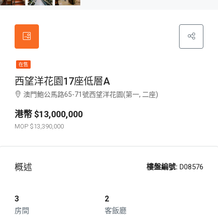
在售
西望洋花園17座低層A
澳門鮑公馬路65-71號西望洋花園(第一, 二座)
$13,000,000
$13,390,000
概述
樓盤編號:
D08576
3
2
房間
客飯廳