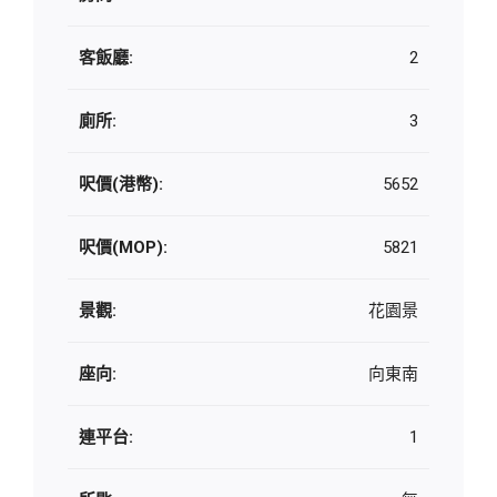
客飯廳:
2
廁所:
3
呎價(港幣):
5652
呎價(MOP):
5821
景觀:
花園景
座向:
向東南
連平台:
1