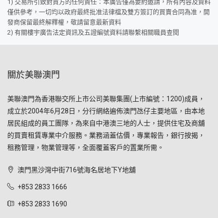
1) 交易所引致對買方的任何責任：本廣告僅為要約邀請，所有內容及資料
僅供參考，一切均以政府最終批准法律檔及雙方簽訂的買賣合同為准，開
發商保留最終解釋權，敬請留意最新資料
2) 有關樓宇廣告法定資訊及五證編號資料請聯繫相關職員查閱
關於美聯澳門
美聯澳門為香港聯交所上市公司美聯集團(上市編號：1200)成員，
成立於2004年6月28日，分行網絡遍佈澳門氹仔主要地區，由本地
居民組成的員工團隊，為來自中港澳三地的人士，提供住宅及商舖
的買賣租賃專業中介服務。業務涵蓋估價，專業報告，銀行按揭，
租務管理，物業管理等，全面覆蓋客戶的置業所需。
澳門黑沙灣中街716號海名居地下Y地舖
+853 2833 1666
+853 2833 1690