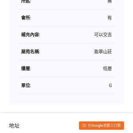
所匙:
無
會所:
有
補充內容:
可以交吉
屋苑名稱:
盈翠山莊
樓層:
低層
單位:
G
地址
在Google地圖上打開