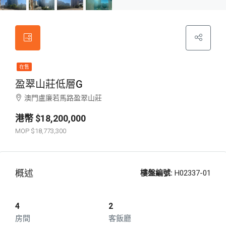
在售
盈翠山莊低層G
澳門盧廉若馬路盈翠山莊
$18,200,000
$18,773,300
概述
樓盤編號:
H02337-01
4
2
房間
客飯廳