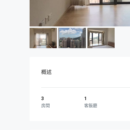
概述
3
1
房間
客飯廳