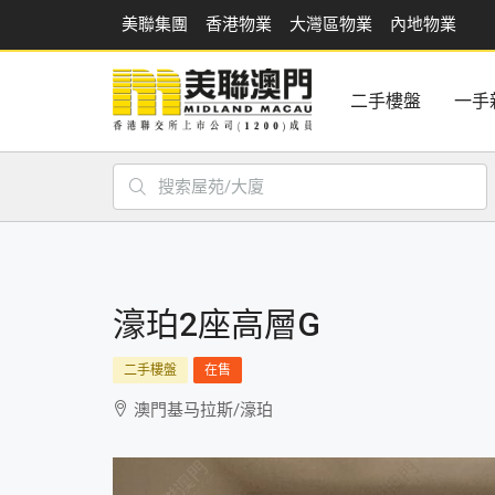
美聯集團
香港物業
大灣區物業
內地物業
二手樓盤
一手
濠珀2座高層G
二手樓盤
在售
澳門基马拉斯/濠珀