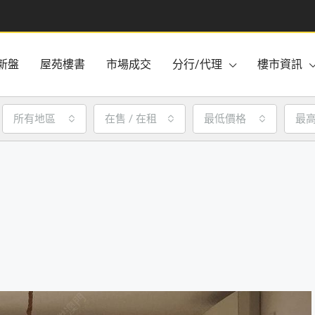
新盤
屋苑樓書
市場成交
分行/代理
樓市資訊
所有地區
在售 / 在租
最低價格
最