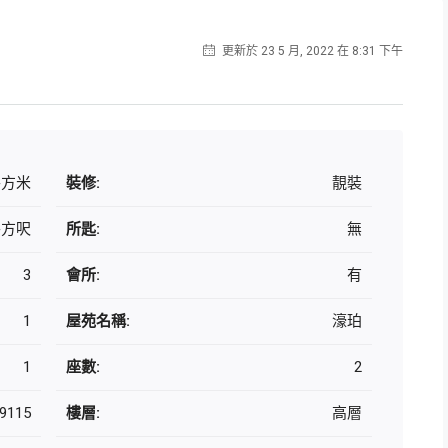
更新於 23 5 月, 2022 在 8:31 下午
 平方米
裝修:
靚裝
 平方呎
所匙:
無
3
會所:
有
1
屋苑名稱:
濠珀
1
座數:
2
9115
樓層:
高層