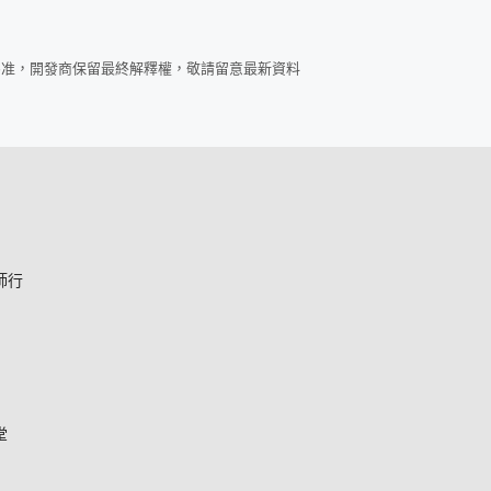
為准，開發商保留最終解釋權，敬請留意最新資料
師行
堂
*