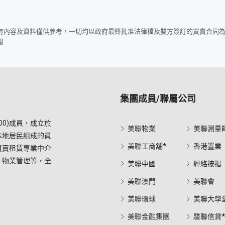
所有內容及資料僅供參考，一切均以政府最終批准法律檔及雙方簽訂的買賣合同
閱
集團成員/聯屬公司
0)成員，成立於
美聯物業
美聯測量
本地居民組成的員
美聯工商舖*
香港置業
買賣租賃專業中介
，物業管理等，全
美聯中國
經絡按揭
美聯澳門
美聯會
美聯環球
美聯大學
美聯金融集團
駿聯信貸