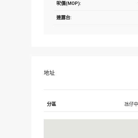
呎價(MOP):
連露台:
地址
分區
氹仔