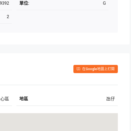
9392
單位:
G
2
在Google地圖上打開
中心區
地區
氹仔