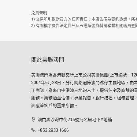
免責聲明
1) 交易所引致對買方的任何責任：本廣告僅為要約邀請，
2) 有關樓宇廣告法定資訊及五證編號資料請聯繫相關職員查
關於美聯澳門
美聯澳門為香港聯交所上市公司美聯集團(上市編號：120
2004年6月28日，分行網絡遍佈澳門氹仔主要地區，由
工團隊，為來自中港澳三地的人士，提供住宅及商舖的
服務。業務涵蓋估價，專業報告，銀行按揭，租務管理
面覆蓋客戶的置業所需。
澳門黑沙灣中街716號海名居地下Y地舖
+853 2833 1666