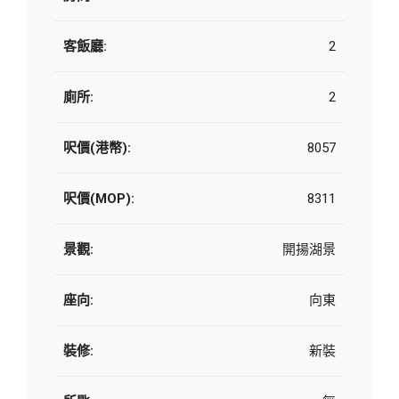
客飯廳:
2
廁所:
2
呎價(港幣):
8057
呎價(MOP):
8311
景觀:
開揚湖景
座向:
向東
裝修:
新裝