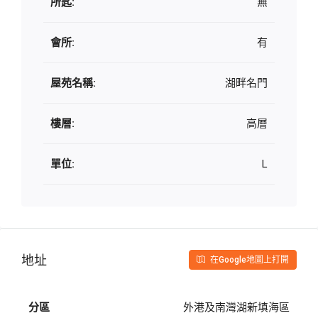
所匙:
無
會所:
有
屋苑名稱:
湖畔名門
樓層:
高層
單位:
L
地址
在Google地圖上打開
分區
外港及南灣湖新填海區