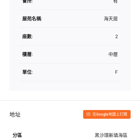
會所:
有
屋苑名稱:
海天居
座數:
2
樓層:
中層
單位:
F
地址
在Google地圖上打開
分區
黑沙環新填海區