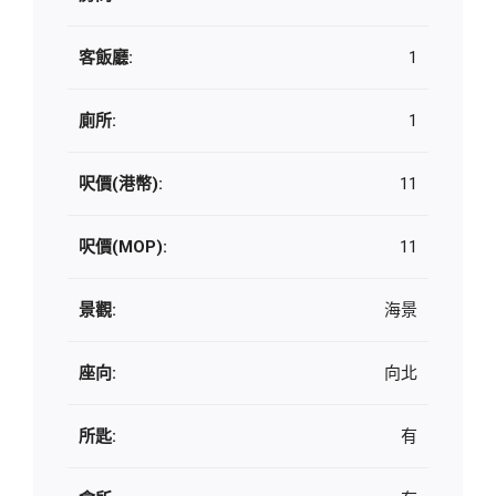
客飯廳:
1
廁所:
1
呎價(港幣):
11
呎價(MOP):
11
景觀:
海景
座向:
向北
所匙:
有