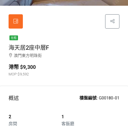
在租
海天居2座中層F
澳門東方明珠街
$9,300
$9,592
概述
樓盤編號:
G00180-01
2
1
房間
客飯廳