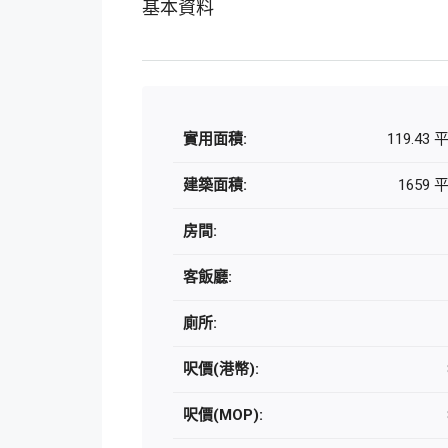
基本資料
實用面積:
119.43
建築面積:
1659
房間:
客飯廳:
廁所:
呎價(港幣):
呎價(MOP):