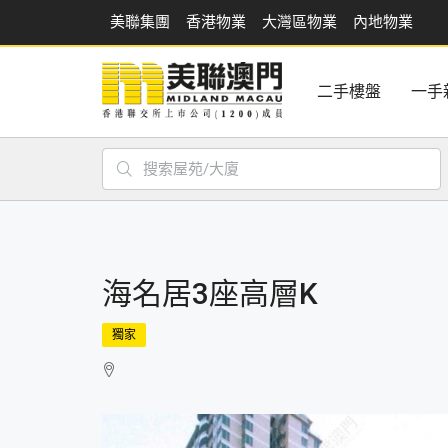
美聯集團
香港物業
大灣區物業
內地物業
二手樓盤
一手
海名居3座高層K
獨家