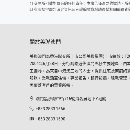
1) 交易所引致對買方的任何責任：本廣告僅為要約邀請，
2) 有關樓宇廣告法定資訊及五證編號資料請聯繫相關職員查
關於美聯澳門
美聯澳門為香港聯交所上市公司美聯集團(上市編號：120
2004年6月28日，分行網絡遍佈澳門氹仔主要地區，由
工團隊，為來自中港澳三地的人士，提供住宅及商舖的
服務。業務涵蓋估價，專業報告，銀行按揭，租務管理
面覆蓋客戶的置業所需。
澳門黑沙灣中街716號海名居地下Y地舖
+853 2833 1666
+853 2833 1690