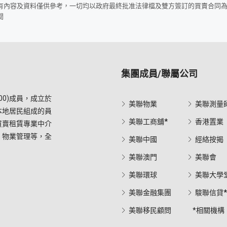
所有內容及資料僅供參考，一切均以政府最終批准法律檔及雙方簽訂的買賣合同
閱
集團成員/聯屬公司
0)成員，成立於
美聯物業
美聯測量
本地居民組成的員
美聯工商舖*
香港置業
買賣租賃專業中介
，物業管理等，全
美聯中國
經絡按揭
美聯澳門
美聯會
美聯環球
美聯大學
美聯金融集團
駿聯信貸
美聯移民顧問
*相關機構