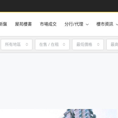
新盤
屋苑樓書
市場成交
分行/代理
樓市資訊
所有地區
在售 / 在租
最低價格
最