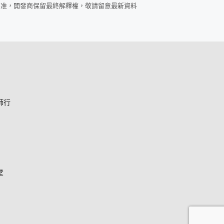
為准，開發商保留最終解釋權，敬請留意最新資料
師行
堂
*