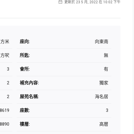
更新於 23 5 月, 2022 在 10:02 下午
 平方米
座向:
向東南
 平方呎
所匙:
無
3
會所:
有
2
補充內容:
獨家
2
屋苑名稱:
海名居
8619
座數:
3
8890
樓層:
高層