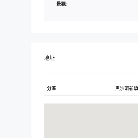
景觀:
地址
分區
黑沙環新