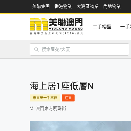
美聯集團
香港物業
大灣區物業
內地物業
二手樓盤
一手
海上居1座低層N
未售出一手單位
在售
澳門東方明珠街