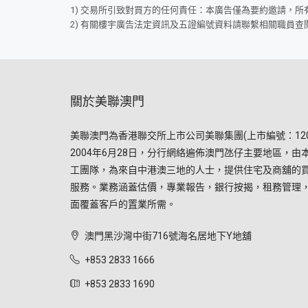
1) 交易所引致對買方的任何責任：本廣告僅為要約邀請，
2) 有關樓宇廣告法定資訊及五證編號資料請聯繫相關職員查
關於美聯澳門
美聯澳門為香港聯交所上市公司美聯集團(上市編號：120
2004年6月28日，分行網絡遍佈澳門氹仔主要地區，由
工團隊，為來自中港澳三地的人士，提供住宅及商舖的
服務。業務涵蓋估價，專業報告，銀行按揭，租務管理
面覆蓋客戶的置業所需。
澳門黑沙灣中街716號海名居地下Y地舖
+853 2833 1666
+853 2833 1690