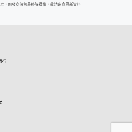
為准，開發商保留最終解釋權，敬請留意最新資料
師行
堂
*