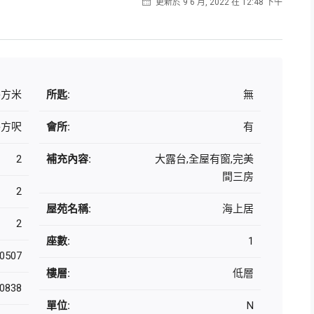
更新於 9 6 月, 2022 在 12:48 下午
 平方米
所匙:
無
 平方呎
會所:
有
2
補充內容:
大露台,全屋有窗,完美
間三房
2
屋苑名稱:
海上居
2
座數:
1
0507
樓層:
低層
0838
單位:
N