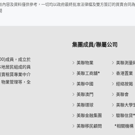
所有內容及資料僅供參考，一切均以政府最終批准法律檔及雙方簽訂的買賣合同
閱
集團成員/聯屬公司
0)成員，成立於
美聯物業
美聯測量
本地居民組成的員
美聯工商舖*
香港置業
買賣租賃專業中介
，物業管理等，全
美聯中國
經絡按揭
美聯澳門
美聯會
美聯環球
美聯大學
美聯金融集團
駿聯信貸
美聯移民顧問
*相關機構