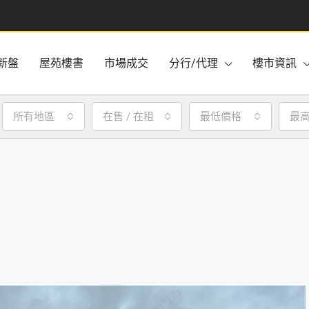
新盤
屋苑樓書
市場成交
分行/代理
樓市資訊
所有地區
在售 / 在租
最低價格
最