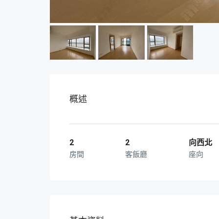
概述
2
2
向西北
房間
客飯廳
座向