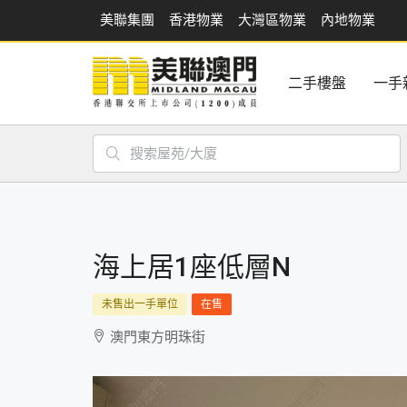
美聯集團
香港物業
大灣區物業
內地物業
二手樓盤
一手
海上居1座低層N
未售出一手單位
在售
澳門東方明珠街