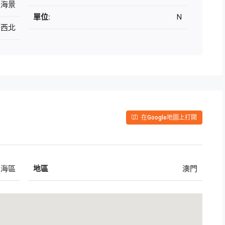
久海景
單位:
N
向西北
在Google地圖上打開
填海區
地區
澳門