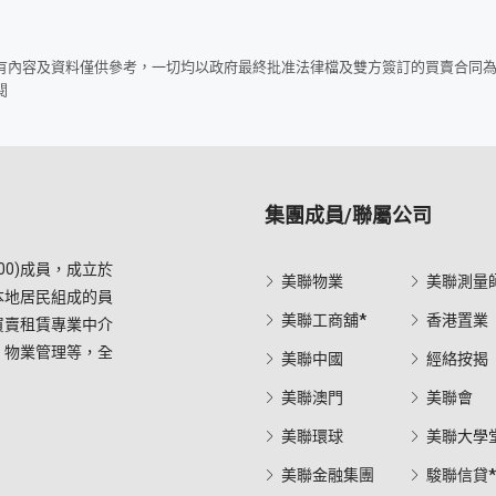
所有內容及資料僅供參考，一切均以政府最終批准法律檔及雙方簽訂的買賣合同
閱
集團成員/聯屬公司
0)成員，成立於
美聯物業
美聯測量
本地居民組成的員
美聯工商舖*
香港置業
買賣租賃專業中介
，物業管理等，全
美聯中國
經絡按揭
美聯澳門
美聯會
美聯環球
美聯大學
美聯金融集團
駿聯信貸