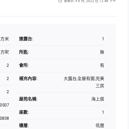
更新於 9 6 月, 2022 在 12:48 下午
 平方米
連露台:
1
 平方呎
所匙:
無
2
會所:
有
2
補充內容:
大露台,全屋有窗,完美
三房
2
屋苑名稱:
海上居
0507
座數:
1
0838
樓層:
低層