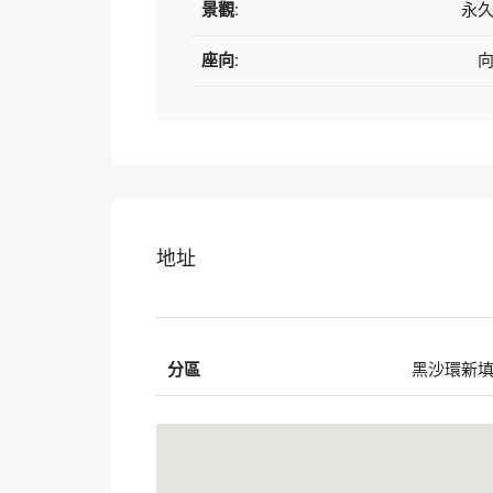
景觀:
永
座向:
地址
分區
黑沙環新