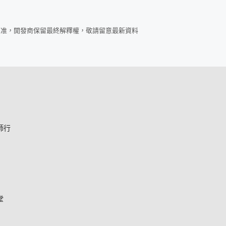
為准，開發商保留最終解釋權，敬請留意最新資料
師行
堂
*