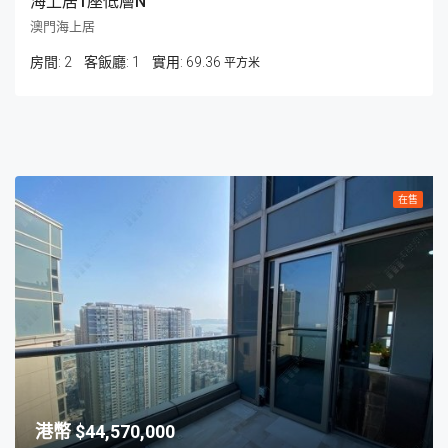
海上居1座低層N
澳門海上居
房間:
2
客飯廳:
1
69.36
平方米
在售
$44,570,000