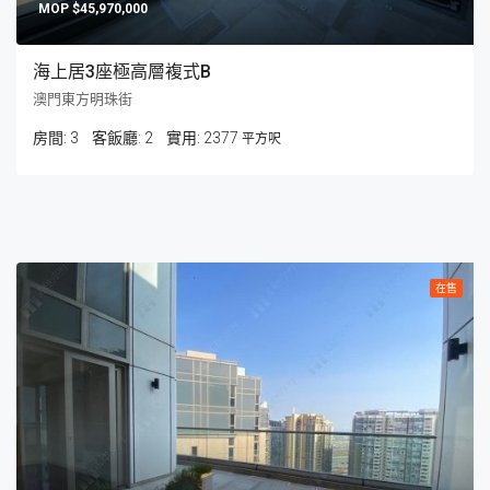
$45,970,000
海上居3座極高層複式B
澳門東方明珠街
房間:
3
客飯廳:
2
2377
平方呎
在售