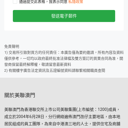
通過提交此表格，我表示同意
私隱政策
發送電子郵件
免責聲明
1) 交易所引致對買方的任何責任：本廣告僅為要約邀請，所有內容及資料
僅供參考，一切均以政府最終批准法律檔及雙方簽訂的買賣合同為准，開
發商保留最終解釋權，敬請留意最新資料
2) 有關樓宇廣告法定資訊及五證編號資料請聯繫相關職員查閱
關於美聯澳門
美聯澳門為香港聯交所上市公司美聯集團(上市編號：1200)成員，
成立於2004年6月28日，分行網絡遍佈澳門氹仔主要地區，由本地
居民組成的員工團隊，為來自中港澳三地的人士，提供住宅及商舖