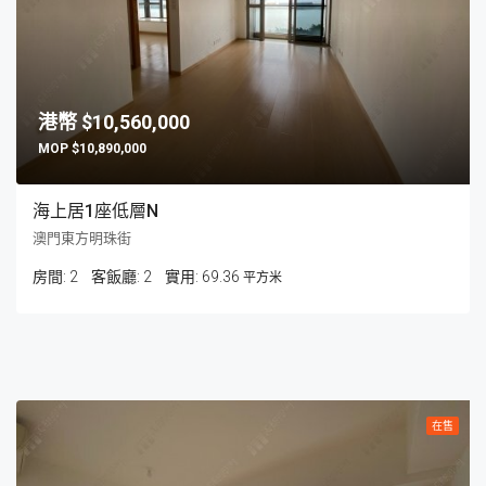
$10,560,000
$10,890,000
海上居1座低層N
澳門東方明珠街
房間:
2
客飯廳:
2
69.36
平方米
在售