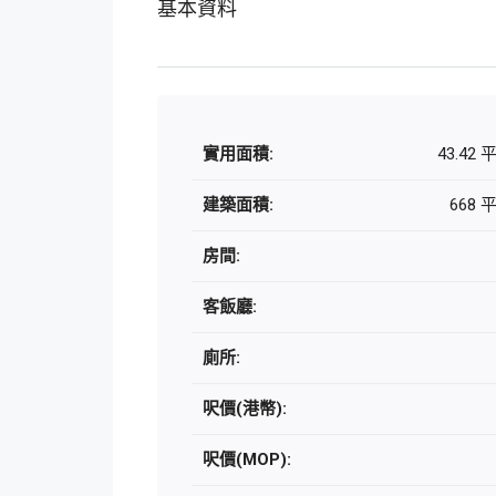
基本資料
實用面積:
43.42
建築面積:
668 
房間:
客飯廳:
廁所:
呎價(港幣):
呎價(MOP):