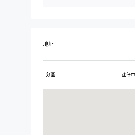
地址
分區
氹仔