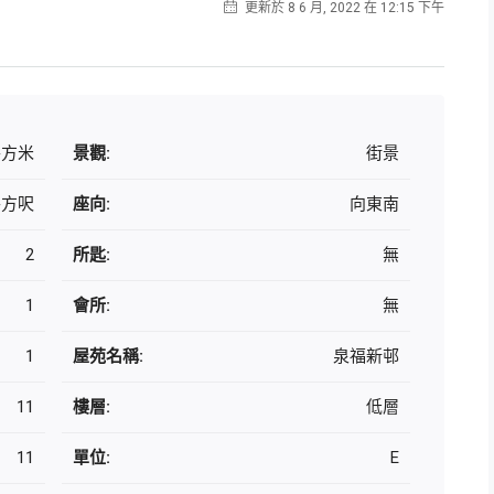
更新於 8 6 月, 2022 在 12:15 下午
 平方米
景觀:
街景
平方呎
座向:
向東南
2
所匙:
無
1
會所:
無
1
屋苑名稱:
泉福新邨
11
樓層:
低層
11
單位:
E