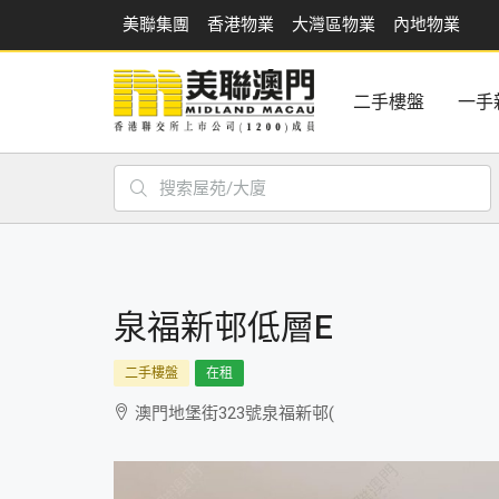
美聯集團
香港物業
大灣區物業
內地物業
二手樓盤
一手
泉福新邨低層E
二手樓盤
在租
澳門地堡街323號泉福新邨(