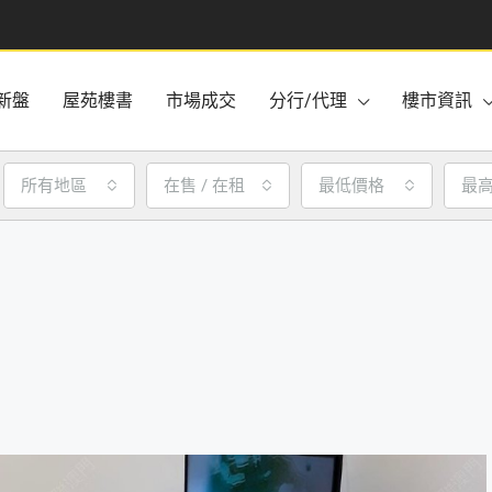
新盤
屋苑樓書
市場成交
分行/代理
樓市資訊
所有地區
在售 / 在租
最低價格
最