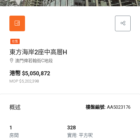
在售
東方海岸2座中高層H
澳門俾若翰街C地段
$5,050,872
$5,202,398
概述
樓盤編號:
AA5023176
1
328
房間
平方呎