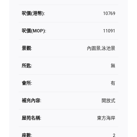
呎價(港幣):
10769
呎價(MOP):
11091
景觀:
內園景,泳池景
所匙:
無
會所:
有
補充內容:
開放式
屋苑名稱:
東方海岸
座數:
2