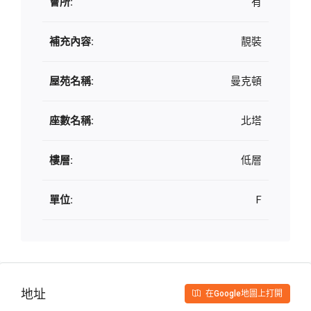
會所:
有
補充內容:
靚裝
屋苑名稱:
曼克頓
座數名稱:
北塔
樓層:
低層
單位:
F
地址
在Google地圖上打開