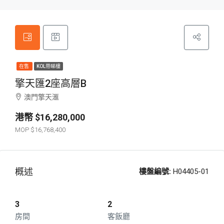
在售
KOL帶睇樓
擎天匯2座高層B
澳門擎天滙
$16,280,000
$16,768,400
概述
樓盤編號:
H04405-01
3
2
房間
客飯廳