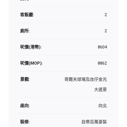
客飯廳:
2
廁所:
2
呎價(港幣):
8604
呎價(MOP):
8862
景觀:
哥爾夫球場及氹仔金光
大道景
座向:
向北
裝修:
自帶百萬豪裝