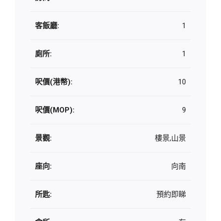
客飯廳:
1
廁所:
1
呎價(港幣):
10
呎價(MOP):
9
景觀:
樓景,山景
座向:
向南
所匙:
預約即睇