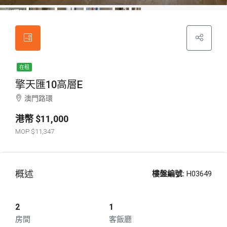
在租
擎天匯10高層E
澳門路環
$11,000
$11,347
概述
樓盤編號:
H03649
2
1
房間
客飯廳