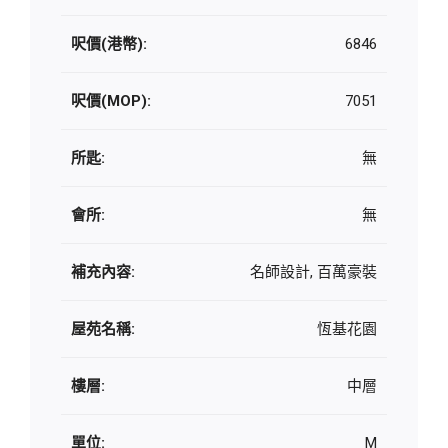
呎價(港幣):
6846
呎價(MOP):
7051
所匙:
無
會所:
無
補充內容:
名師設計, 百萬豪裝
屋苑名稱:
恆基花園
樓層:
中層
單位:
M