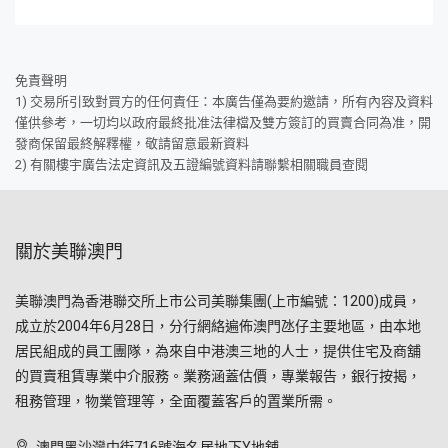
免責聲明
1) 交易所引致對買方的任何責任：本廣告僅為要約邀請，所有內容及資料
僅供參考，一切均以政府最終批准法律檔及雙方簽訂的買賣合同為准，開
發商保留最終解釋權，敬請留意最新資料
2) 有關樓宇廣告法定資訊及五證編號資料請聯繫相關職員查閱
關於美聯澳門
美聯澳門為香港聯交所上市公司美聯集團(上市編號：1200)成員，
成立於2004年6月28日，分行網絡遍佈澳門氹仔主要地區，由本地
居民組成的員工團隊，為來自中港澳三地的人士，提供住宅及商舖
的買賣租賃專業中介服務。業務涵蓋估價，專業報告，銀行按揭，
租務管理，物業管理等，全面覆蓋客戶的置業所需。
澳門黑沙灣中街716號海名居地下Y地舖