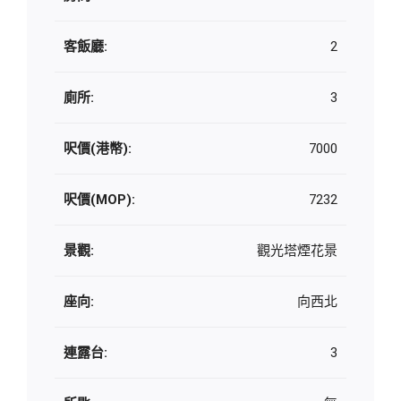
客飯廳:
2
廁所:
3
呎價(港幣):
7000
呎價(MOP):
7232
景觀:
觀光塔煙花景
座向:
向西北
連露台:
3