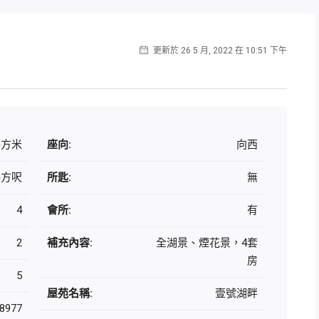
更新於 26 5 月, 2022 在 10:51 下午
 平方米
座向:
向西
 平方呎
所匙:
無
4
會所:
有
2
補充內容:
全湖景、煙花景，4套
房
5
屋苑名稱:
壹號湖畔
8977