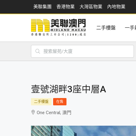
美聯集團
香港物業
大灣區物業
內地物業
二手樓盤
一手
壹號湖畔3座中層A
二手樓盤
在售
One Central, 澳門