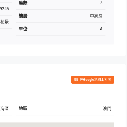
座數:
3
9245
樓層:
中高層
煙花景
單位:
A
在Google地圖上打開
填海區
地區
澳門