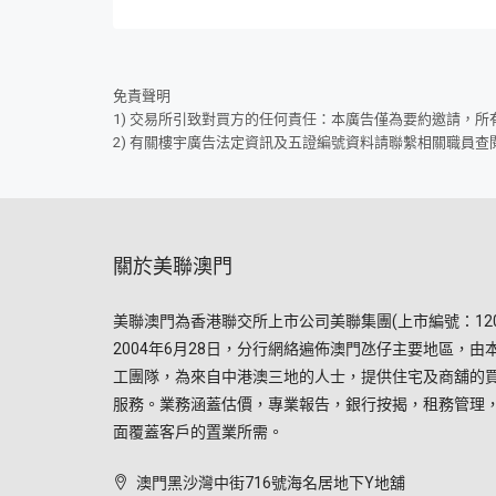
免責聲明
1) 交易所引致對買方的任何責任：本廣告僅為要約邀請，
2) 有關樓宇廣告法定資訊及五證編號資料請聯繫相關職員查
關於美聯澳門
美聯澳門為香港聯交所上市公司美聯集團(上市編號：120
2004年6月28日，分行網絡遍佈澳門氹仔主要地區，由
工團隊，為來自中港澳三地的人士，提供住宅及商舖的
服務。業務涵蓋估價，專業報告，銀行按揭，租務管理
面覆蓋客戶的置業所需。
澳門黑沙灣中街716號海名居地下Y地舖