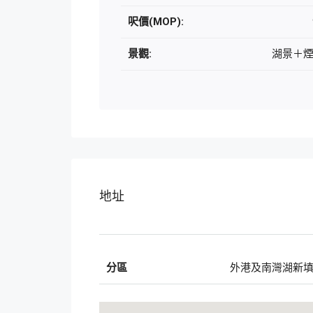
呎價(MOP):
景觀:
湖景＋
地址
分區
外港及南灣湖新