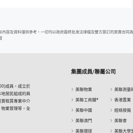
所有內容及資料僅供參考，一切均以政府最終批准法律檔及雙方簽訂的買賣合同
閱
集團成員/聯屬公司
0)成員，成立於
美聯物業
美聯測量
本地居民組成的員
美聯工商舖*
香港置業
買賣租賃專業中介
，物業管理等，全
美聯中國
經絡按揭
美聯澳門
美聯會
美聯環球
美聯大學