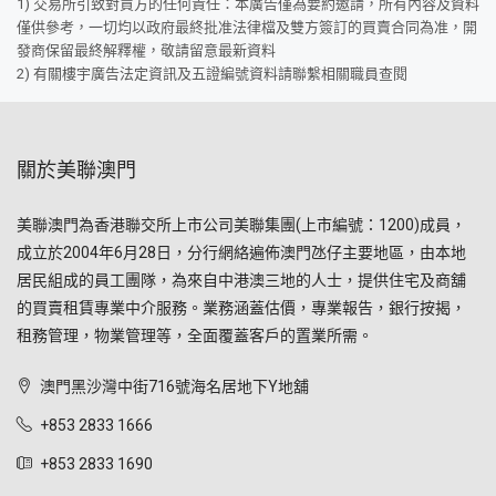
1) 交易所引致對買方的任何責任：本廣告僅為要約邀請，所有內容及資料
僅供參考，一切均以政府最終批准法律檔及雙方簽訂的買賣合同為准，開
發商保留最終解釋權，敬請留意最新資料
2) 有關樓宇廣告法定資訊及五證編號資料請聯繫相關職員查閱
關於美聯澳門
美聯澳門為香港聯交所上市公司美聯集團(上市編號：1200)成員，
成立於2004年6月28日，分行網絡遍佈澳門氹仔主要地區，由本地
居民組成的員工團隊，為來自中港澳三地的人士，提供住宅及商舖
的買賣租賃專業中介服務。業務涵蓋估價，專業報告，銀行按揭，
租務管理，物業管理等，全面覆蓋客戶的置業所需。
澳門黑沙灣中街716號海名居地下Y地舖
+853 2833 1666
+853 2833 1690