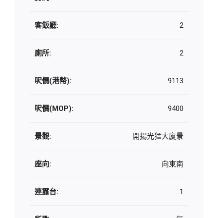
客飯廳:
2
廁所:
2
呎價(港幣):
9113
呎價(MOP):
9400
景觀:
開揚光猛大廈景
座向:
向東南
連露台:
1