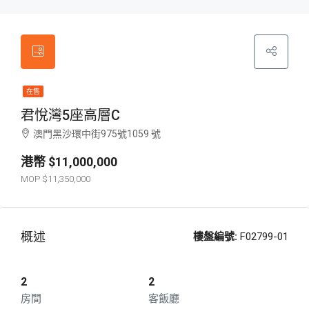
在售
君悅灣5座高層C
澳門黑沙環中街975號1059 號
$11,000,000
$11,350,000
概述
樓盤編號:
F02799-01
2
2
房間
客飯廳