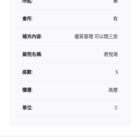
所匙:
無
會所:
有
補充內容:
優質管理 可以間三房
屋苑名稱:
君悅灣
座數:
5
樓層:
高層
單位:
C