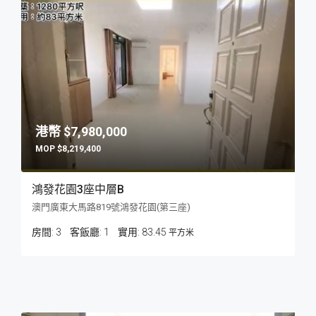
$7,980,000
$8,219,400
鴻發花園3座中層B
澳門廣東大馬路819號鴻發花園(第三座)
房間:
3
客飯廳:
1
83.45
平方米