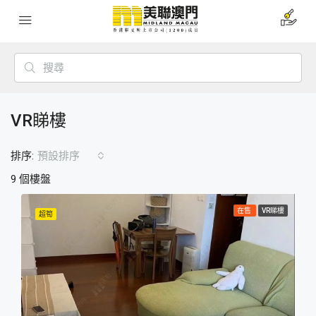
VR睇樓
排序:
預設排序
9 個樓盤
在售
VR睇樓
超筍