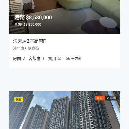
$8,580,000
$8,850,000
海天居2座高層F
澳門東方明珠街
房間:
2
客飯廳:
1
55.666
平方米
在售
VR睇樓
超筍