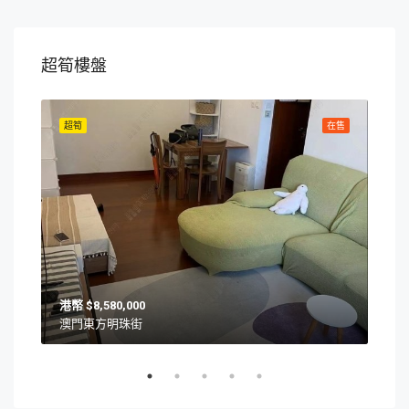
超筍樓盤
在售
超筍
在售
超筍
$8,580,000
澳門東方明珠街
澳