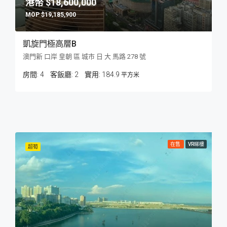
$18,600,000
$19,185,900
凱旋門極高層B
澳門新 口岸 皇朝 區 城市 日 大 馬路 278 號
房間:
4
客飯廳:
2
184.9
平方米
在售
VR睇樓
超筍