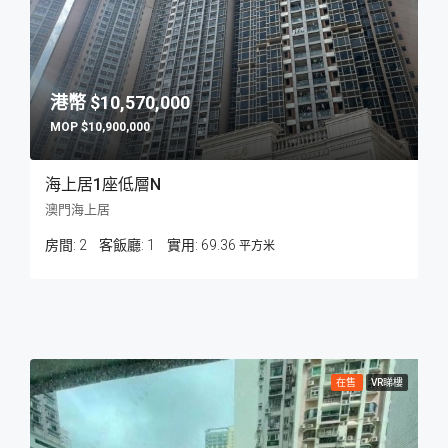
$10,570,000
$10,900,000
海上居1座低層N
澳門海上居
房間:
2
客飯廳:
1
69.36
平方米
在售
VR睇樓