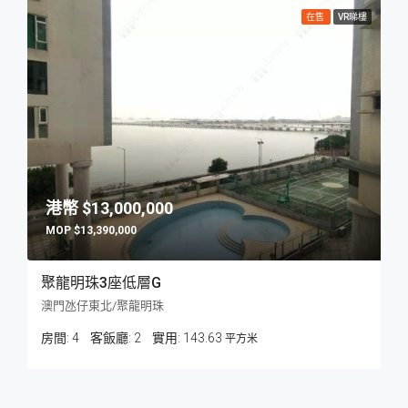
在售
VR睇樓
$13,000,000
$13,390,000
聚龍明珠3座低層G
澳門氹仔東北/聚龍明珠
房間:
4
客飯廳:
2
143.63
平方米