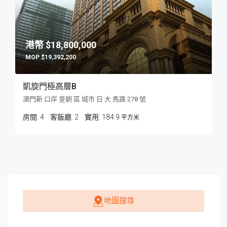
$18,800,000
$19,392,200
凱旋門極高層B
澳門新 口岸 皇朝 區 城市 日 大 馬路 278 號
房間:
4
客飯廳:
2
184.9
平方米
地圖搜尋