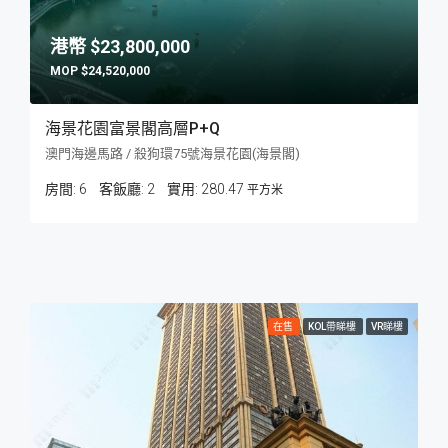
$23,800,000
$24,520,000
海景花園富景閣高層P+Q
澳門海邊馬路 / 殺狗環75號海景花園(海景閣)
房間:
6
客飯廳:
2
280.47
平方米
在售
KOL帶睇樓
VR睇樓