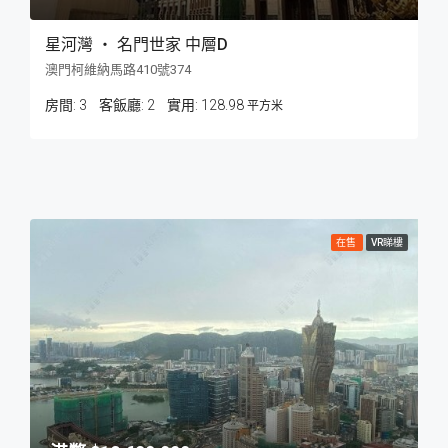
星河灣 ‧ 名門世家 中層D
澳門柯維納馬路410號374
房間:
3
客飯廳:
2
128.98
平方米
在售
VR睇樓