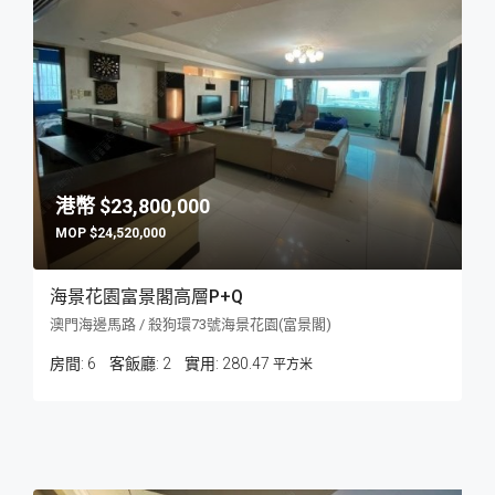
$23,800,000
$24,520,000
海景花園富景閣高層P+Q
澳門海邊馬路 / 殺狗環73號海景花園(富景閣)
房間:
6
客飯廳:
2
280.47
平方米