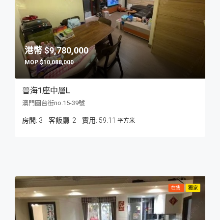
$9,780,000
$10,088,000
晉海1座中層L
澳門圓台街no.15-39號
房間:
3
客飯廳:
2
59.11
平方米
在售
獨家