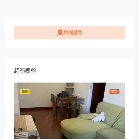
地圖搜尋
超筍樓盤
在售
超筍
在售
超筍