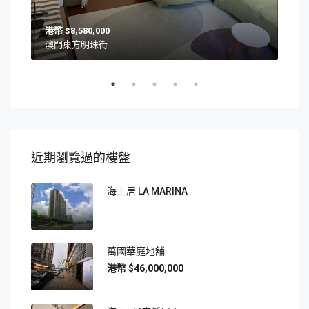
$8,580,000
澳門東方明珠街
澳
近期瀏覽過的樓盤
海上居 LA MARINA
萬國華庭地舖
$46,000,000