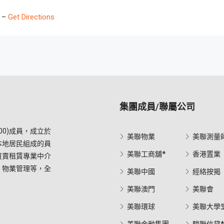
2 –
Get Directions
集團成員/聯屬公司
0)成員，成立於
美聯物業
美聯測量
本地居民組成的員
美聯工商舖*
香港置業
買賣租賃專業中介
，物業管理等，全
美聯中國
經絡按揭
美聯澳門
美聯會
美聯環球
美聯大學