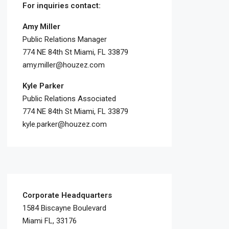
For inquiries
contact:
Amy Miller
Public Relations Manager
774 NE 84th St Miami, FL 33879
amy.miller@houzez.com
Kyle Parker
Public Relations Associated
774 NE 84th St Miami, FL 33879
kyle.parker@houzez.com
Corporate Headquarters
1584 Biscayne Boulevard
Miami FL, 33176