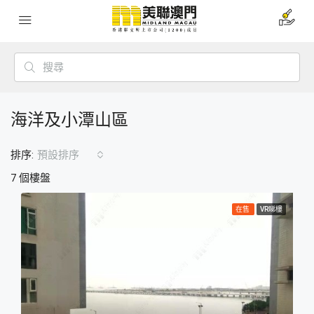
海洋及小潭山區
排序:
預設排序
7 個樓盤
在售
VR睇樓