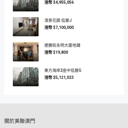
$4,955,056
濠景花園 低層J
$7,100,000
連勝街永明大廈地鋪
$19,800
東方海岸2座中低層G
$5,121,023
關於美聯澳門