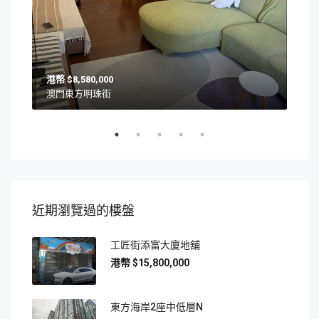
$8,580,000
澳門東方明珠街
澳
近期瀏覽過的樓盤
工匠街添富大廈地舖
$15,800,000
東方海岸2座中低層N