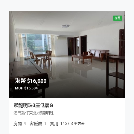
在租
$16,000
$16,504
聚龍明珠3座低層G
澳門氹仔東北/聚龍明珠
房間:
4
客飯廳:
1
143.63
平方米