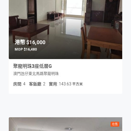
$16,000
$16,480
聚龍明珠3座低層G
澳門氹仔東北馬路聚龍明珠
房間:
4
客飯廳:
2
143.63
平方米
在售