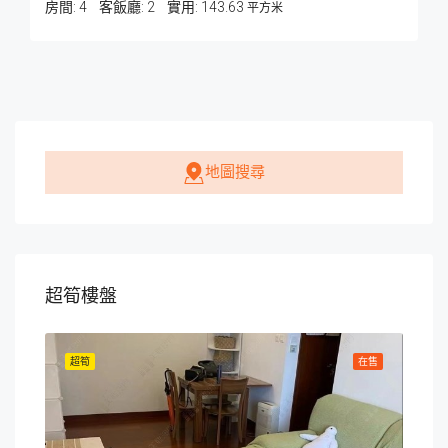
房間:
4
客飯廳:
2
143.63
平方米
地圖搜尋
超筍樓盤
在售
超筍
在售
超筍