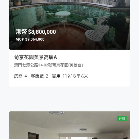
$8,800,000
$9,064,000
葡京花園美景高層A
澳門七潭公路34-82號葡京花園(美景台)
房間:
4
客飯廳:
2
119.18
平方米
在租