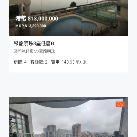
$13,000,000
$13,390,000
聚龍明珠3座低層G
澳門氹仔東北/聚龍明珠
房間:
4
客飯廳:
2
143.63
平方米
在售