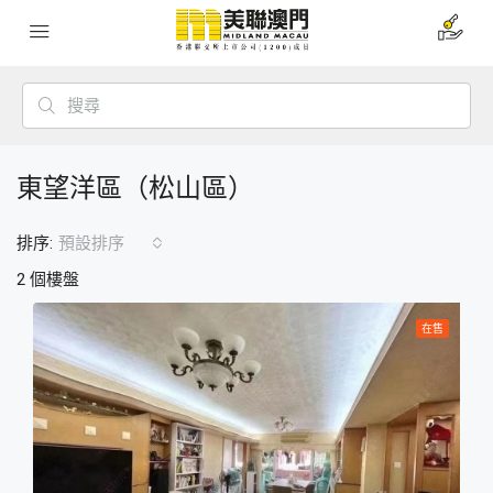
東望洋區（松山區）
排序:
預設排序
2 個樓盤
在售