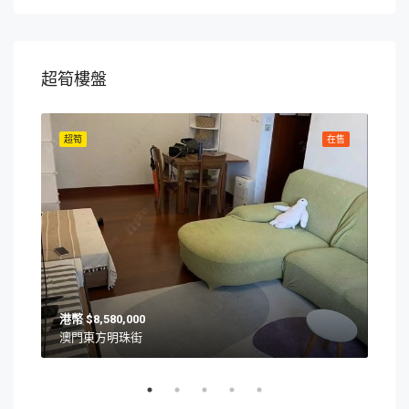
超筍樓盤
在售
超筍
在售
超筍
$8,580,000
澳門東方明珠街
澳