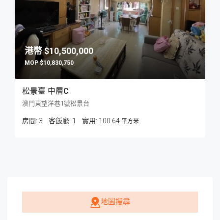
$10,500,000
$10,830,750
松景臺 中層C
澳門東望洋巷1號松景台
房間:
3
客飯廳:
1
100.64
平方米
地圖搜尋