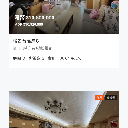
$10,500,000
$10,820,000
松景台高層C
澳門東望洋巷1號松景台
房間:
3
客飯廳:
2
100.64
平方米
在售
減價盤