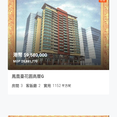
在售
$9,580,000
$9,881,770
鳳凰臺花園高層G
房間:
3
客飯廳:
2
1152
平方呎