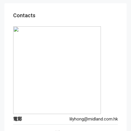
Contacts
電郵
lilyhong@midland.com.hk