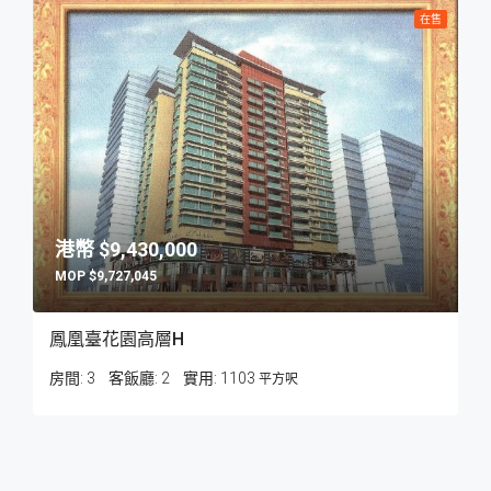
在售
$9,430,000
$9,727,045
鳳凰臺花園高層H
房間:
3
客飯廳:
2
1103
平方呎