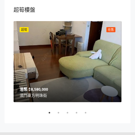
超筍樓盤
在售
超筍
在售
超筍
$8,580,000
澳門東方明珠街
澳