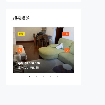
超筍樓盤
在售
超筍
在售
超筍
$8,580,000
$10,570,000
澳門東方明珠街
澳門海上居