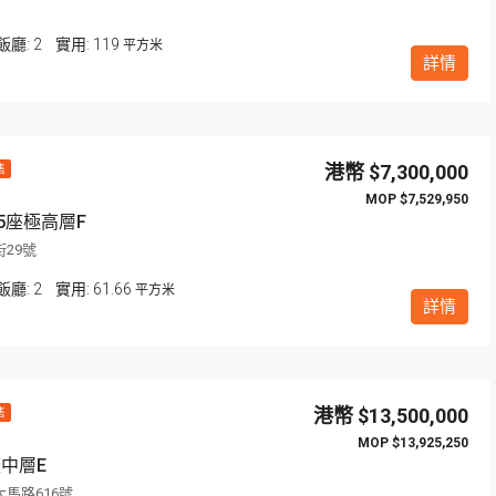
飯廳:
2
119
平方米
詳情
超筍
$7,300,000
售
$7,529,950
5座極高層F
29號
飯廳:
2
61.66
平方米
$9,600,000
詳情
澳門波爾圖街321號357 號
$13,500,000
售
$13,925,250
中層E
馬路616號