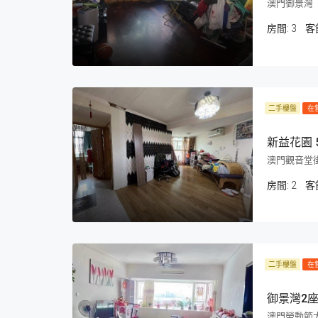
澳門御景灣
房間:
3
客
二手樓盤
在
新益花園 
澳門觀音堂街
房間:
2
客
二手樓盤
在
御景灣2座
澳門勞動節大