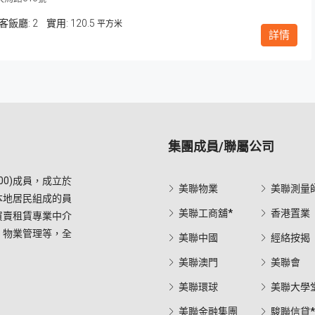
客飯廳:
2
120.5
平方米
詳情
集團成員/聯屬公司
0)成員，成立於
美聯物業
美聯測量
本地居民組成的員
美聯工商舖*
香港置業
買賣租賃專業中介
，物業管理等，全
美聯中國
經絡按揭
美聯澳門
美聯會
美聯環球
美聯大學
美聯金融集團
駿聯信貸