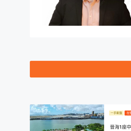
一手新盤
在
晉海1座中