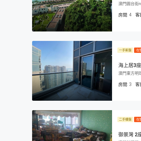
澳門圓台街no
房間:
4
客
一手新盤
在
海上居3
澳門東方明
房間:
3
客
二手樓盤
在
御景灣 2