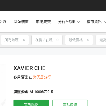
新盤
屋苑樓書
市場成交
分行/代理
樓市資訊
所有地區
在售 / 在租
最低價格
最
XAVIER CHE
客戶經理 在
海天居分行
牌照號碼:
AI-10008790-5
電郵聯絡
電話聯絡