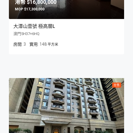
$16,800,000
$17,300,000
大潭山壹號 極高層L
澳門5H37+6HQ
房間:
3
148
平方米
在售