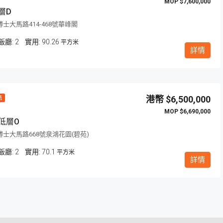
$7,600,000
層D
士大馬路414-468號華峰閣
飯廳:
2
90.26
平方米
詳情
超筍
$6,500,000
售
$6,690,000
低層O
士大馬路668號泉鴻花園(碧苑)
飯廳:
2
70.1
平方米
$9,600,000
詳情
澳門波爾圖街321號357 號