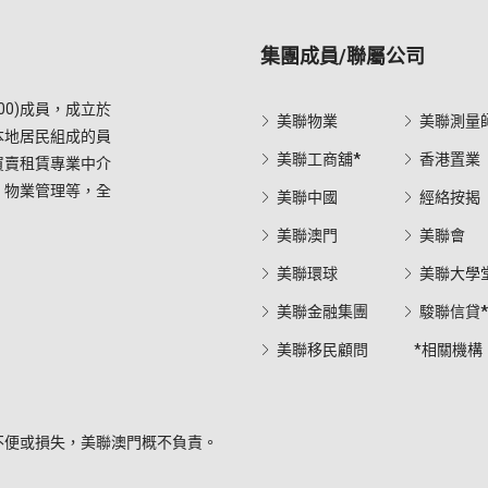
集團成員/聯屬公司
0)成員，成立於
美聯物業
美聯測量
本地居民組成的員
美聯工商舖*
香港置業
買賣租賃專業中介
，物業管理等，全
美聯中國
經絡按揭
美聯澳門
美聯會
美聯環球
美聯大學
美聯金融集團
駿聯信貸
美聯移民顧問
*相關機構
不便或損失，美聯澳門概不負責。