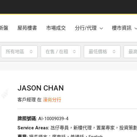
新盤
屋苑樓書
市場成交
分行/代理
樓市資訊
所有地區
在售 / 在租
最低價格
最
JASON CHAN
客戶經理 在
濠尚分行
牌照號碼:
AI-10009039-4
Service Areas:
氹仔專員，新樓代理，置業專家，投資策