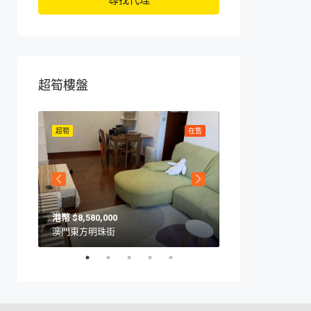
尋找代理
超筍樓盤
在售
超筍
在售
超筍
$8,580,000
$10,570,000
澳門東方明珠街
澳門海上居