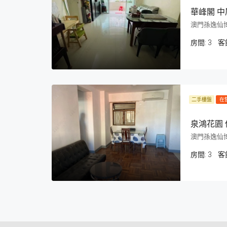
華峰閣 中
澳門孫逸仙博
房間:
3
客
二手樓盤
在
泉鴻花園 
澳門孫逸仙博
房間:
3
客