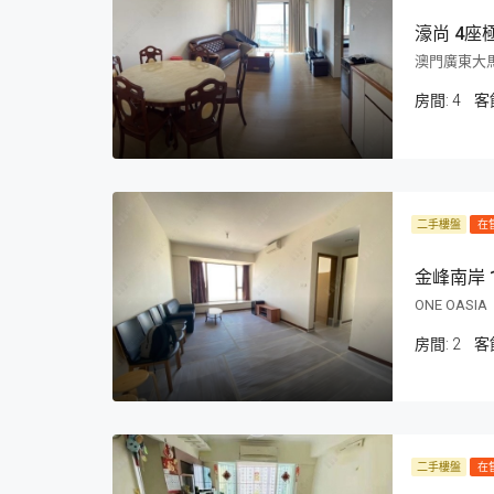
濠尚 4座
澳門廣東大馬路N
房間:
4
客
二手樓盤
在
金峰南岸 
ONE OASIA
房間:
2
客
二手樓盤
在