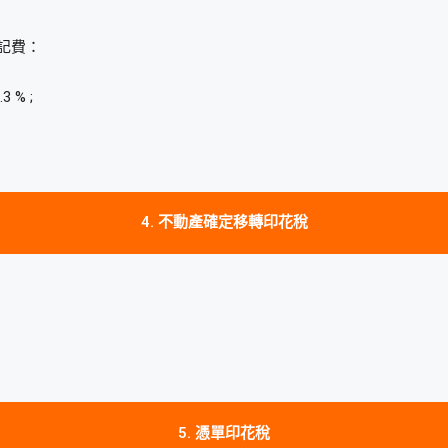
記費：
 % ;
4. 不動產確定移轉印花稅
5. 憑單印花稅