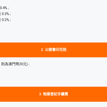
4% ;
.3% ;
.2% ;
2. 公證書印花稅
為澳門幣20元) ;
3. 物業登記手續費