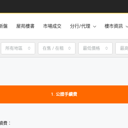
新盤
屋苑樓書
市場成交
分行/代理
樓市資訊
所有地區
在售 / 在租
最低價格
最
1. 公證手續費
續費：