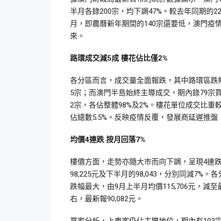
半月各錄200宗，均下調47%。較去年同期的
月，即農曆新年期間的140宗還要低，澳門疫
來。
路環成交減5成 樓花佔比僅2%
各分區而言，成交量全面報跌，其中路環區跌幅
5宗；而澳門半島始終主導成交，期內錄79宗買
2宗，各佔整體98%及2%。樓花單位成交比重較
佔總數5.5%。反映疫情反覆，發展商延遲推
均價4連跌 按月回落7%
樓價方面，走勢亦隨大市而向下調，呈現4連跌局
98,225元及下半月的98,043，分別同減
跌幅最大，由9月上半月均價115,706元，減至
右，最新報90,082元。