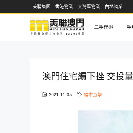
美聯集團
香港物業
大灣區物業
內地物業
二手樓盤
一手
澳門住宅續下挫 交投
2021-11-05
樓市直撃