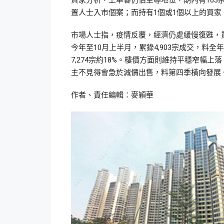
買家分析，上車客仍佔主導地位，期內有103
置人士入市個案；而持有1個或1個以上的買家
市場人士指，疫情反覆，經濟仍處緩慢復甦，
今年至10月上半月，累錄4,903宗成交，料全年成
7,274宗約18%。樓價方面則維持平穩窄幅
主不見得會急於減價出售，料第四季橫向發展
作者、責任編輯：麥穎華