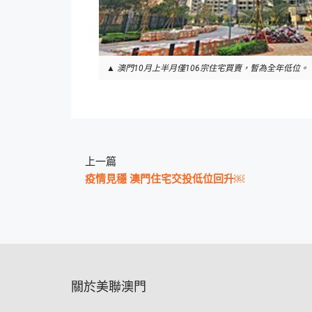
▲ 澳門10月上半月僅106宗住宅買賣，暫為全年低位
上一篇
疫情見穩 澳門住宅交投低位回升￼
關於美聯澳門