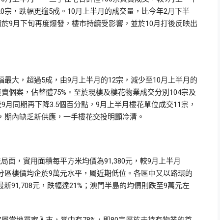
220宗，跌幅更逾5成。10月上半月的成交量，比今年2月下半
情於9月下旬再度爆發，樓市持續受影響，並於10月打後反映出
最大，超過5成，由9月上半月的12宗，減少至10月上半月的
賣個案，佔整體75%。至於現樓及樓花物業成交分別104宗及
9月同期再下降3.5個百分點，9月上半月樓花單位成交11宗，
盤，期內缺乏新供應，一手樓花交投明顯冷清。
面，實用面積每平方米均價為91,380元，較9月上半月
7%。各分區樓價均企於9萬元水平，屬近期低位。各區中又以路環的
最新91,708元，跌幅達21%；澳門半島的均價則跌至9萬元左